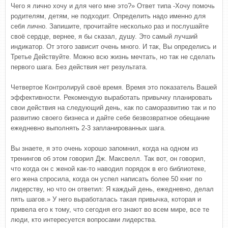
Чего я лично хочу и для чего мне это?» Ответ типа -Хочу помочь
родителям, детям, не подходит. Определить надо именно для
себя лично. Запишите, прочитайте несколько раз и послушайте
своё сердце, вернее, я бы сказал, душу. Это самый лучший
индикатор. От этого зависит очень много. И так, Вы определись и
Третье Действуйте. Можно всю жизнь мечтать, но так не сделать
первого шага. Без действия нет результата.
Четвертое Контролируй своё время. Время это показатель Вашей
эффективности. Рекомендую выработать привычку планировать
свои действия на следующий день, как по саморазвитию так и по
развитию своего бизнеса и дайте себе безвозвратное обещание
ежедневно выполнять 2-3 запланированных шага.
Вы знаете, я это очень хорошо запомнил, когда на одном из
тренингов об этом говорил Дж. Максвелл. Так вот, он говорил,
что когда он с женой как-то наводил порядок в его библиотеке,
его жена спросила, когда он успел написать более 50 книг по
лидерству, но что он ответил: Я каждый день, ежедневно, делал
пять шагов.» У него выработалась такая привычка, которая и
привела его к тому, что сегодня его знают во всем мире, все те
люди, кто интересуется вопросами лидерства.