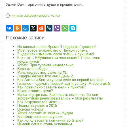
Удачи Вам, гармонии в душе и процветания.
личная эффективность
,
успех
Похожие записи
Не спешите свое Время “Продавать” дешево!
Моё первое знакомство с Наукой успеха
5 идей как изменить свою жизнь к лучшему!
Как стать НЕуспешным человеком? 7 привычек
неудачников
Успех: Приступайте немедленно
Вера для победы
Роль лидерства. Заметка #1.
Лидеры Жизни: Кто они? День 2.
Как Антон и Костя купили себе по первой машине
Главное – сделать первый шаг к успеху! А всего их 5
Как правильно ставить цели 7 пунктов?
Какие ставить цели?
Успех внутри нас: Как писать цели, что бы они
эффективно реализовывались – Мои результаты
Как разрушаются мечты…
Планы на успех в 2015
Основа успеха
Успех состоит из многих неудач
Взаимоотношения и успех
Как использовать сомнения во благо?
Измени себя и стань успешным