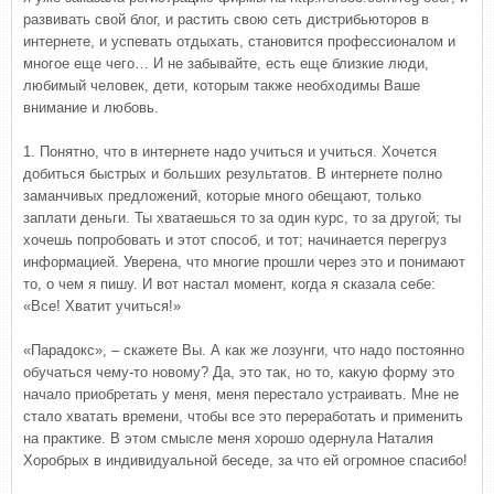
развивать свой блог, и растить свою сеть дистрибьюторов в
интернете, и успевать отдыхать, становится профессионалом и
многое еще чего… И не забывайте, есть еще близкие люди,
любимый человек, дети, которым также необходимы Ваше
внимание и любовь.
1. Понятно, что в интернете надо учиться и учиться. Хочется
добиться быстрых и больших результатов. В интернете полно
заманчивых предложений, которые много обещают, только
заплати деньги. Ты хватаешься то за один курс, то за другой; ты
хочешь попробовать и этот способ, и тот; начинается перегруз
информацией. Уверена, что многие прошли через это и понимают
то, о чем я пишу. И вот настал момент, когда я сказала себе:
«Все! Хватит учиться!»
«Парадокс», – скажете Вы. А как же лозунги, что надо постоянно
обучаться чему-то новому? Да, это так, но то, какую форму это
начало приобретать у меня, меня перестало устраивать. Мне не
стало хватать времени, чтобы все это переработать и применить
на практике. В этом смысле меня хорошо одернула Наталия
Хоробрых в индивидуальной беседе, за что ей огромное спасибо!