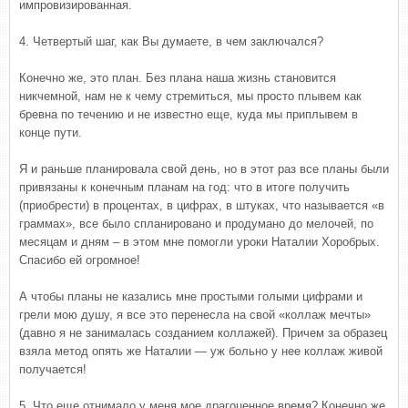
импровизированная.
4. Четвертый шаг, как Вы думаете, в чем заключался?
Конечно же, это план. Без плана наша жизнь становится
никчемной, нам не к чему стремиться, мы просто плывем как
бревна по течению и не известно еще, куда мы приплывем в
конце пути.
Я и раньше планировала свой день, но в этот раз все планы были
привязаны к конечным планам на год: что в итоге получить
(приобрести) в процентах, в цифрах, в штуках, что называется «в
граммах», все было спланировано и продумано до мелочей, по
месяцам и дням – в этом мне помогли уроки Наталии Хоробрых.
Спасибо ей огромное!
А чтобы планы не казались мне простыми голыми цифрами и
грели мою душу, я все это перенесла на свой «коллаж мечты»
(давно я не занималась созданием коллажей). Причем за образец
взяла метод опять же Наталии — уж больно у нее коллаж живой
получается!
5. Что еще отнимало у меня мое драгоценное время? Конечно же,