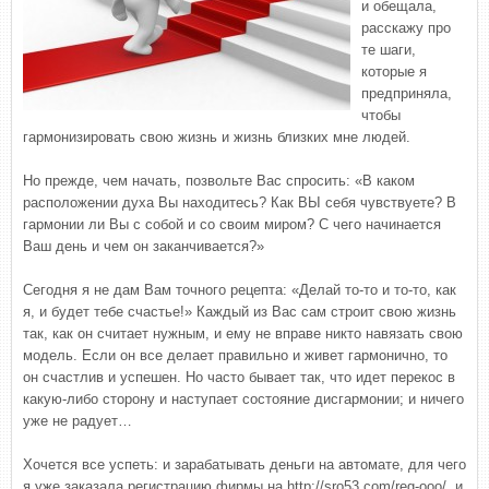
и обещала,
расскажу про
те шаги,
которые я
предприняла,
чтобы
гармонизировать свою жизнь и жизнь близких мне людей.
Но прежде, чем начать, позвольте Вас спросить: «В каком
расположении духа Вы находитесь? Как ВЫ себя чувствуете? В
гармонии ли Вы с собой и со своим миром? С чего начинается
Ваш день и чем он заканчивается?»
Сегодня я не дам Вам точного рецепта: «Делай то-то и то-то, как
я, и будет тебе счастье!» Каждый из Вас сам строит свою жизнь
так, как он считает нужным, и ему не вправе никто навязать свою
модель. Если он все делает правильно и живет гармонично, то
он счастлив и успешен. Но часто бывает так, что идет перекос в
какую-либо сторону и наступает состояние дисгармонии; и ничего
уже не радует…
Хочется все успеть: и зарабатывать деньги на автомате, для чего
я уже заказала регистрацию фирмы на http://sro53.com/reg-ooo/, и