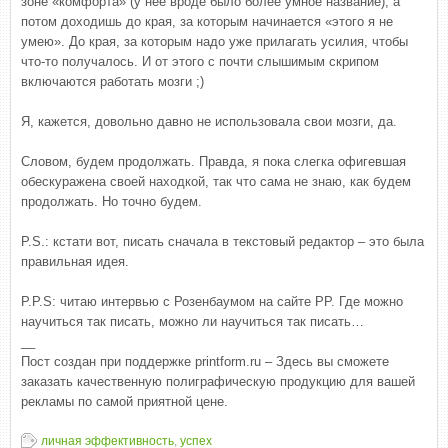
зоне «комфорта» (у неё вроде было более умное название), а
потом доходишь до края, за которым начинается «этого я не
умею». До края, за которым надо уже прилагать усилия, чтобы
что-то получалось. И от этого с почти слышимым скрипом
включаются работать мозги ;)
Я, кажется, довольно давно не использовала свои мозги, да.
Словом, будем продолжать. Правда, я пока слегка офигевшая
обескуражена своей находкой, так что сама не знаю, как будем
продолжать. Но точно будем.
P.S.: кстати вот, писать сначала в текстовый редактор – это была
правильная идея.
P.P.S: читаю интервью с Розенбаумом на сайте РР. Где можно
научиться так писать, можно ли научиться так писать…
__
Пост создан при поддержке printform.ru – Здесь вы сможете
заказать качественную полиграфическую продукцию для вашей
рекламы по самой приятной цене.
личная эффективность
,
успех