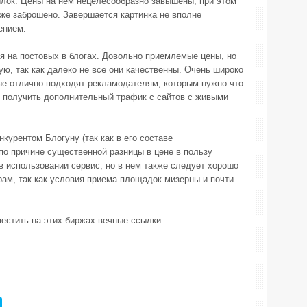
лок. Цены на нем нецелесообразно завышены, при этом
же заброшено. Завершается картинка не вполне
ением.
ся на постовых в блогах. Довольно приемлемые цены, но
ю, так как далеко не все они качественны. Очень широко
ые отлично подходят рекламодателям, которым нужно что
и получить дополнительный трафик с сайтов с живыми
нкурентом Блогуну (так как в его составе
по причине существенной разницы в цене в пользу
в использовании сервис, но в нем также следует хорошо
ам, так как условия приема площадок мизерны и почти
естить на этих биржах вечные ссылки