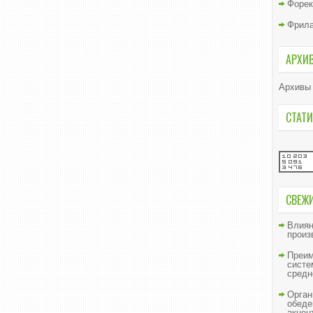
Форек
Фрил
АРХИ
Архивы
СТАТИ
СВЕЖ
Влиян
произ
Преим
систе
средн
Орган
обеде
акцен