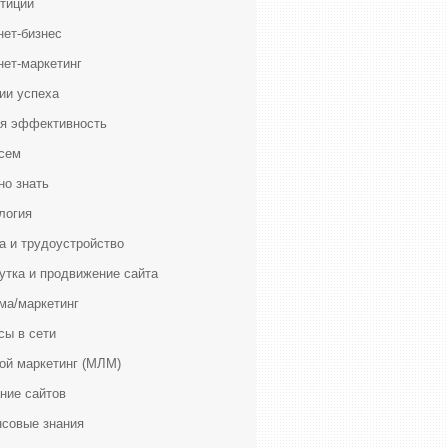
тиции
нет-бизнес
нет-маркетинг
ии успеха
я эффективность
сем
но знать
логия
а и трудоустройство
утка и продвижение сайта
ма/маркетинг
сы в сети
ой маркетинг (МЛМ)
ние сайтов
совые знания