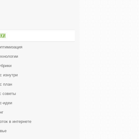
ИКИ
птимизация
ехнологии
убрики
с изнутри
с план
с советы
с-идеи
нг
оток в интернете
вье