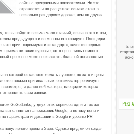
сайты с прекрасными показателями. Но это
отражается и на расценках: ссылки стоят в
несколько раз дороже дороже, чем на других
s, то вы найдете весьма мало отличий, связано это с тем,
телем предыдущего и во многом его копирует. Площадки-
 категории: «премиум» и «стандарт», качество первых
Блог
ия приема не такие суровые, хотя цены лишь немного
стартап
анный проект не может похвастать большой активностью
ясно
ы на которой оставляют желать лучшего, но зато и цены
вляется весьма оригинальным: оптимизатор реализует
е параметры, и далее веб-мастера, площадки которых
 отправлять свои заявки.
РЕКЛА
огом GoGetLinks, у двух этих сервисов одни и тех же
ка выполняется на поисковик Google, а потому цены и
 по параметрам индексации в Google и уровню PR.
ма популярного проекта Sape. Однако вряд ли он когда-