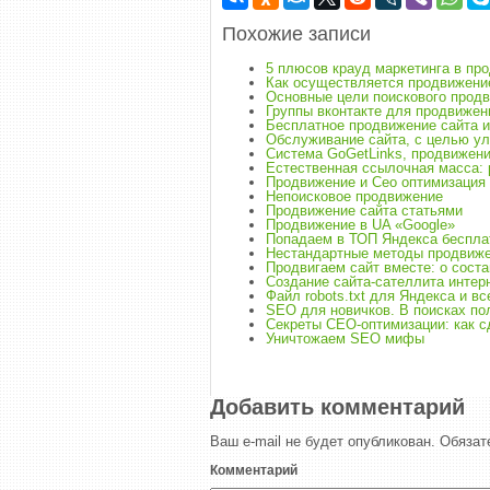
Похожие записи
5 плюсов крауд маркетинга в пр
Как осуществляется продвижение
Основные цели поискового прод
Группы вконтакте для продвижен
Бесплатное продвижение сайта и
Обслуживание сайта, с целью ул
Система GoGetLinks, продвижени
Естественная ссылочная масса: 
Продвижение и Сео оптимизация
Непоисковое продвижение
Продвижение сайта статьями
Продвижение в UA «Google»
Попадаем в ТОП Яндекса беспла
Нестандартные методы продвиже
Продвигаем сайт вместе: о сост
Создание сайта-сателлита интер
Файл robots.txt для Яндекса и вс
SEO для новичков. В поисках п
Секреты СЕО-оптимизации: как 
Уничтожаем SEO мифы
Добавить комментарий
Ваш e-mail не будет опубликован.
Обязат
Комментарий