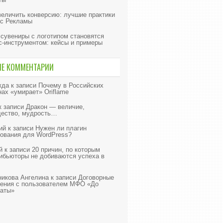
величить конверсию: лучшие практики
с Рекламы
 сувениры с логотипом становятся
с-инструментом: кейсы и примеры
ИЕ КОММЕНТАРИИ
жда
к записи
Почему в Российских
нах «умирает» Oriflame
к записи
Дракон — величие,
ество, мудрость…
ий
к записи
Нужен ли плагин
ования для WordPress?
й
к записи
20 причин, по которым
ибьюторы не добиваются успеха в
икова Ангелина
к записи
Договорные
ения с пользователем МФО «До
аты»