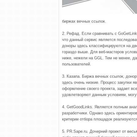
биржах вечных ссылок.
2. Рефад. Если сравнивать с GoGetLink
что данный сервис является последова
доноры здесь классифицируются на две
гораздо выше. Для веб-мастеров услов
ниже, нежели на GGL. Тем не менее, д
пользователей.
3. Казапа. Биржа вечных ссылок, донор
здесь очень низкие. Процесс закупки я
оформление своего проекта, задает вс
удовлетворяют данным условиям, могут
4. GetGoodLinks. Является полным анал
разработчики. Однако здесь ориентиров
критерии отбора площадок реализуются
5. PR.Sape.ru. Дочерний проект от весь