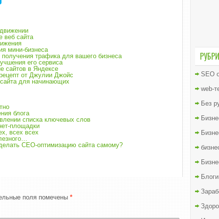
одвижении
 веб сайта
вижения
ия мини-бизнеса
РУБР
 получения трафика для вашего бизнеса
учшения его сервиса
е сайтов в Яндексе
SEO о
рецепт от Джулии Джойс
 сайта для начинающих
web-т
Без р
тно
ния блога
Бизне
авлении списка ключевых слов
нет-площадки
ех, всех всех
Бизне
олезного…
сделать СЕО-оптимизацию сайта самому?
бизне
Бизне
Блоги
Зараб
ельные поля помечены
*
Здоро