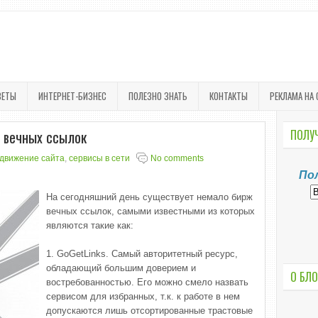
ВЕТЫ
ИНТЕРНЕТ-БИЗНЕС
ПОЛЕЗНО ЗНАТЬ
КОНТАКТЫ
РЕКЛАМА НА 
 вечных ссылок
ПОЛУЧ
одвижение сайта
,
сервисы в сети
No comments
По
На сегодняшний день существует немало бирж
вечных ссылок, самыми известными из которых
являются такие как:
1. GoGetLinks. Самый авторитетный ресурс,
обладающий большим доверием и
О БЛО
востребованностью. Его можно смело назвать
сервисом для избранных, т.к. к работе в нем
допускаются лишь отсортированные трастовые