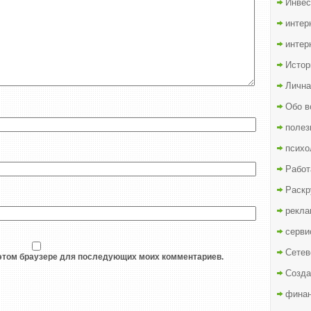
Инвес
интер
интер
Истор
Лична
Обо в
полез
психо
Работ
Раскр
рекла
серви
Сетев
в этом браузере для последующих моих комментариев.
Созда
финан