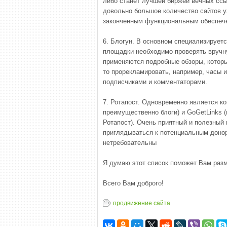
либо станет лучшей биржей вечных ссы
довольно большое количество сайтов у
законченным функциональным обеспеч
6. Блогун. В основном специализирует
площадки необходимо проверять вручну
применяются подробные обзоры, котор
то прорекламировать, например, часы 
подписчиками и комментаторами.
7. Ротапост. Одновременно является ко
преимущественно блоги) и GoGetLinks (
Ротапост). Очень приятный и полезный 
приглядываться к потенциальным донор
нетребовательны
Я думаю этот список поможет Вам разм
Всего Вам доброго!
продвижение сайта