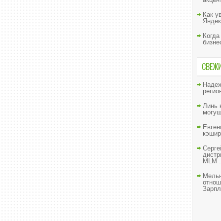
Как у
Яндек
Когда
бизне
СВЕЖ
Наде
регио
Линь
могущ
Евген
кэшир
Серге
дистр
MLM .
Мельн
отнош
Зарпл