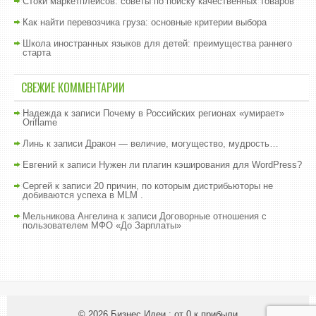
Стоки маркетплейсов: советы по поиску качественных товаров
Как найти перевозчика груза: основные критерии выбора
Школа иностранных языков для детей: преимущества раннего
старта
СВЕЖИЕ КОММЕНТАРИИ
Надежда
к записи
Почему в Российских регионах «умирает»
Oriflame
Линь
к записи
Дракон — величие, могущество, мудрость…
Евгений
к записи
Нужен ли плагин кэширования для WordPress?
Сергей
к записи
20 причин, по которым дистрибьюторы не
добиваются успеха в MLM .
Мельникова Ангелина
к записи
Договорные отношения с
пользователем МФО «До Зарплаты»
© 2026
Бизнес Идеи : от 0 к прибыли