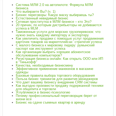
Система МЛМ 2.0 на автопилоте: Формула МЛМ
бизнеса
Что выбираете Вы? (ч. 1)
Бизнес переговоры: Какую маску выбираешь ты?
Естественный невидимый бизнес
Сетевая проститутка в МЛМ бизнесе – кто Это?
20 причин, по которым дистрибьюторы не добиваются
успеха в MLM .
Таможенные услуги для морских грузоперевозок: что
нужно знать каждому импортеру и экспортеру
Как увеличить продажи с помощью услуг продвижения
карточек товаров на маркетплейсах: стратегия успеха
С малого бизнеса к мировому лидеру: румынский
паспорт как инструмент успеха
Как организации выбрать хорошее абонентское
обслуживание компьютеров?
Регистрация бизнеса онлайн: Как открыть ООО или ИП
в “Тинькофф”
Качества, необходимые бизнесмену
Эффективное применение манекенов в магазине
одежды
Базовые правила выбора торгового оборудования
Польза бизнес тренингов для развития менеджеров
Что дает вашему бизнесу внедрение CRM системы
Как выгодно произвести продажу подержанной техники
для общепита и торговли
Углубляемся в бизнес-психологию
Почему профессиональный переговорщик берет от
жизни все
Бизнес на сдаче съемных квартир в аренду