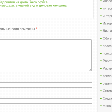
Инвес
едприятия из домашнего офиса
тные духи, внешний вид и деловая женщина
интер
интер
Истор
ельные поля помечены
*
Лична
Обо в
полез
психо
Работ
Раскр
рекла
серви
Сетев
Созда
финан