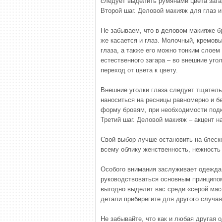
следует выделить румянами цвета загар
Второй шаг. Деловой макияж для глаз и
Не забываем, что в деловом макияже б
же касается и глаз. Молочный, кремовы
глаза, а также его можно тонким слоем
естественного загара – во внешние уго
переход от цвета к цвету.
Внешние уголки глаза следует тщатель
наноситься на ресницы равномерно и б
форму бровям, при необходимости под
Третий шаг. Деловой макияж – акцент н
Свой выбор лучше остановить на блеске
всему облику женственность, нежность 
Особого внимания заслуживает одежда
руководствоваться основным принципом 
выгодно выделит вас среди «серой ма
детали приберегите для другого случая
Не забывайте, что как и любая другая