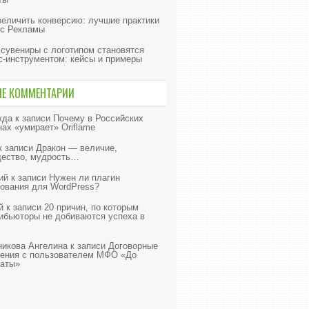
величить конверсию: лучшие практики
с Рекламы
 сувениры с логотипом становятся
с-инструментом: кейсы и примеры
ИЕ КОММЕНТАРИИ
жда
к записи
Почему в Российских
нах «умирает» Oriflame
к записи
Дракон — величие,
ество, мудрость…
ий
к записи
Нужен ли плагин
ования для WordPress?
й
к записи
20 причин, по которым
ибьюторы не добиваются успеха в
икова Ангелина
к записи
Договорные
ения с пользователем МФО «До
аты»