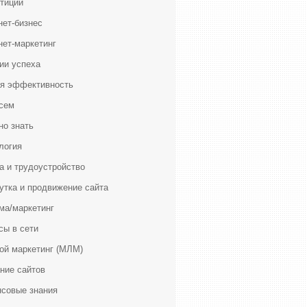
тиции
нет-бизнес
нет-маркетинг
ии успеха
я эффективность
сем
но знать
логия
а и трудоустройство
утка и продвижение сайта
ма/маркетинг
сы в сети
ой маркетинг (МЛМ)
ние сайтов
совые знания