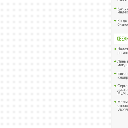
Как у
Яндек
Когда
бизне
СВЕЖ
Наде
регио
Линь
могущ
Евген
кэшир
Серге
дистр
MLM .
Мельн
отнош
Зарпл