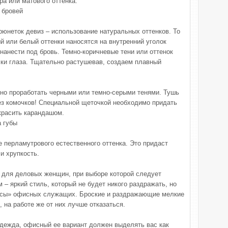
а или матового оттенка.
 бровей
рюнеток девиз – использование натуральных оттенков. То
й или белый оттенки наносятся на внутренний уголок
 нанести под бровь. Темно-коричневые тени или оттенок
лки глаза. Тщательно растушевав, создаем плавный
но проработать черными или темно-серыми тенями. Тушь
ез комочков! Специальной щеточкой необходимо придать
красить карандашом.
а губы
 перламутрового естественного оттенка. Это придаст
и хрупкость.
 для деловых женщин, при выборе которой следует
– яркий стиль, который не будет никого раздражать, но
ссы» офисных служащих. Броские и раздражающие мелкие
, на работе же от них лучше отказаться.
 одежда, офисный ее вариант должен выделять вас как