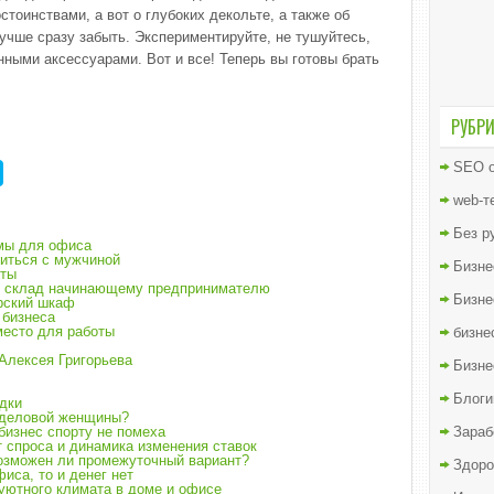
тоинствами, а вот о глубоких декольте, а также об
учше сразу забыть. Экспериментируйте, не тушуйтесь,
ными аксессуарами. Вот и все! Теперь вы готовы брать
РУБР
SEO о
web-т
Без р
юмы для офиса
иться с мужчиной
Бизне
еты
и склад начинающему предпринимателю
Бизне
рский шкаф
 бизнеса
есто для работы
бизне
Алексея Григорьева
Бизне
Блоги
дки
 деловой женщины?
бизнес спорту не помеха
Зараб
т спроса и динамика изменения ставок
Возможен ли промежуточный вариант?
Здоро
иса, то и денег нет
 уютного климата в доме и офисе