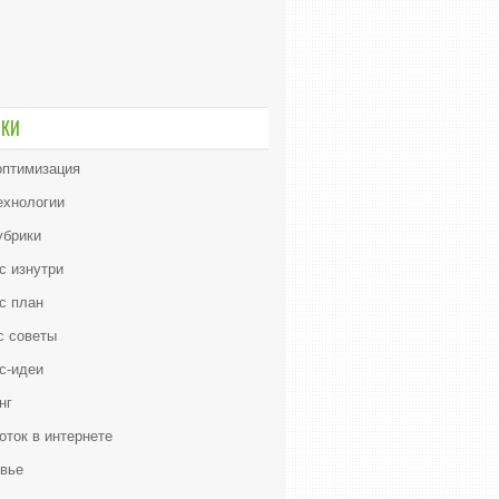
ИКИ
птимизация
ехнологии
убрики
с изнутри
с план
с советы
с-идеи
нг
оток в интернете
вье