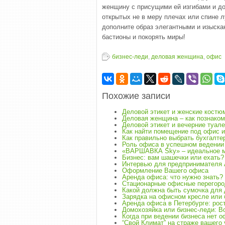
женщину с присущими ей изгибами и дос
открытых не в меру плечах или спине л
дополните образ элегантными и изыскан
бастионы и покорять миры!
бизнес-леди
,
деловая женщина
,
офис
Похожие записи
Деловой этикет и женские кост
Деловая женщина – как познаком
Деловой этикет и вечерние туал
Как найти помещение под офис 
Как правильно выбрать бухгалте
Роль офиса в успешном ведении
«ВАРШАВКА Sky» – идеальное м
Бизнес: вам шашечки или ехать?
Интервью для предпринимателя 
Оформление Вашего офиса
Аренда офиса: что нужно знать?
Стационарные офисные перегоро
Какой должна быть сумочка для
Зарядка на офисном кресле или 
Аренда офиса в Петербурге: рос
Домохозяйка или бизнес-леди: 
Когда при ведении бизнеса нет оф
“Свой Климат” на страже вашего