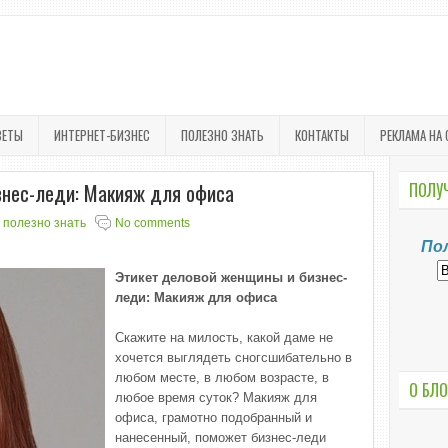
ВЕТЫ
ИНТЕРНЕТ-БИЗНЕС
ПОЛЕЗНО ЗНАТЬ
КОНТАКТЫ
РЕКЛАМА НА 
знес-леди: Макияж для офиса
ПОЛУЧ
,
полезно знать
No comments
По
Этикет деловой женщины и бизнес-
леди: Макияж для офиса
Скажите на милость, какой даме не
хочется выглядеть сногсшибательно в
любом месте, в любом возрасте, в
О БЛО
любое время суток? Макияж для
офиса, грамотно подобранный и
нанесенный, поможет бизнес-леди