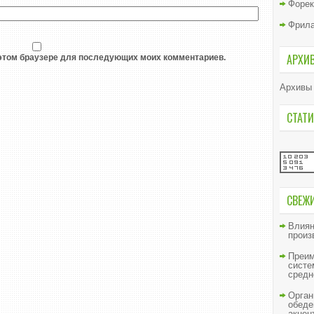
Форек
Фрил
АРХИ
в этом браузере для последующих моих комментариев.
Архивы
СТАТИ
СВЕЖ
Влиян
произ
Преим
систе
средн
Орган
обеде
акцен