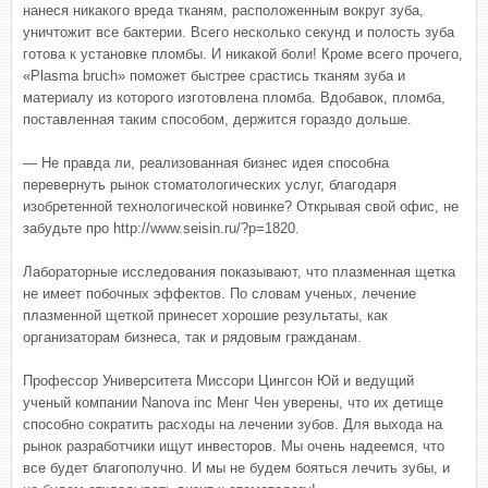
нанеся никакого вреда тканям, расположенным вокруг зуба,
уничтожит все бактерии. Всего несколько секунд и полость зуба
готова к установке пломбы. И никакой боли! Кроме всего прочего,
«Plasma bruch» поможет быстрее срастись тканям зуба и
материалу из которого изготовлена пломба. Вдобавок, пломба,
поставленная таким способом, держится гораздо дольше.
— Не правда ли, реализованная бизнес идея способна
перевернуть рынок стоматологических услуг, благодаря
изобретенной технологической новинке? Открывая свой офис, не
забудьте про http://www.seisin.ru/?p=1820.
Лабораторные исследования показывают, что плазменная щетка
не имеет побочных эффектов. По словам ученых, лечение
плазменной щеткой принесет хорошие результаты, как
организаторам бизнеса, так и рядовым гражданам.
Профессор Университета Миссори Цингсон Юй и ведущий
ученый компании Nanova inc Менг Чен уверены, что их детище
способно сократить расходы на лечении зубов. Для выхода на
рынок разработчики ищут инвесторов. Мы очень надеемся, что
все будет благополучно. И мы не будем бояться лечить зубы, и