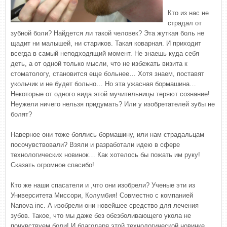
Кто из нас не
страдал от
зубной боли? Найдется ли такой человек? Эта жуткая боль не
щадит ни малышей, ни стариков. Такая коварная. И приходит
всегда в самый неподходящий момент. Не знаешь куда себя
деть, а от одной только мысли, что не избежать визита к
стоматологу, становится еще больнее… Хотя знаем, поставят
укольчик и не будет больно… Но эта ужасная бормашина…
Некоторые от одного вида этой мучительницы теряют сознание!
Неужели ничего нельзя придумать? Или у изобретателей зубы не
болят?
Наверное они тоже боялись бормашину, или нам страдальцам
посочувствовали? Взяли и разработали идею в сфере
технологических новинок… Как хотелось бы пожать им руку!
Сказать огромное спасибо!
Кто же наши спасатели и ,что они изобрели? Ученые эти из
Университета Миссори, Колумбия! Совместно с компанией
Nanova inc. А изобрели они новейшее средство для лечения
зубов. Такое, что мы даже без обезболивающего укола не
почувствуем боли! И благодаря этой технологической новинке,