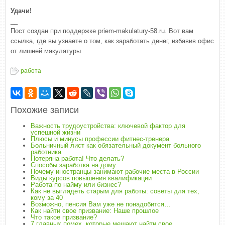
Удачи!
__
Пост создан при поддержке priem-makulatury-58.ru. Вот вам
ссылка, где вы узнаете о том, как заработать денег, избавив офис
от лишней макулатуры.
работа
Похожие записи
Важность трудоустройства: ключевой фактор для
успешной жизни
Плюсы и минусы профессии фитнес-тренера
Больничный лист как обязательный документ больного
работника
Потеряна работа! Что делать?
Способы заработка на дому
Почему иностранцы занимают рабочие места в России
Виды курсов повышения квалификации
Работа по найму или бизнес?
Как не выглядеть старым для работы: советы для тех,
кому за 40
Возможно, пенсия Вам уже не понадобится…
Как найти свое призвание: Наше прошлое
Что такое призвание?
7 главных помех, которые мешают найти свое