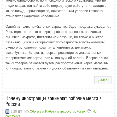
только финансового, но и психологического характера, многие
люди стараются найти себе подходящую работу или наладить
какое-нибудь производство, обязательным условие которого
становится надомное исполнение.
Одной из таких прибыльных вариантов будет продажа рукоделия.
Речь идет не только о широко распространенных вариантах –
вышивке, макраме, плетении или вязании, но также о быстро
развивающихся и набирающих популярность арт-технологиях
ручного исполнения: фелтинга, квиллинга, декупажа,
скрапбукинга, батика, пэчворка производстве декоративных
флористических картин или мыла ручной работы. Вопрос сбыта
таких товаров решается путем распространения через магазины
или социальные странички и доски объявлений в сети интернет.
Далее
Почему иностранцы занимают рабочие места в
России
2:28 ДП
Обо всем
,
Работа и трудоустройство
No
comments