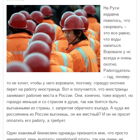
На Руси
издавна
повелось, что
своровать –
это все равно,
что воды
напиться.
Воровали у нс
всегда и очень
охотно.
Работодатель
– гад, почему-
то не хочет, чтобы у него воровали, поэтому, гораздо охотнее
берет на работу иностранца. Вот и получается, что иностранцы
занимают рабочие места в России. Они, конечно, тоже воруют, но
гораздо меньше и со страхом в душе, так как боятся быть
выгнанными из страны, с запретом обратного въезда. А куда же
россиянина из России выгонишь, он же местный? И он не просит
оплатить его работу, а требует.
Один знакомый бизнесмен однажды признался мне, что просто
ненавидит день выплаты заработной платы, так как очень не