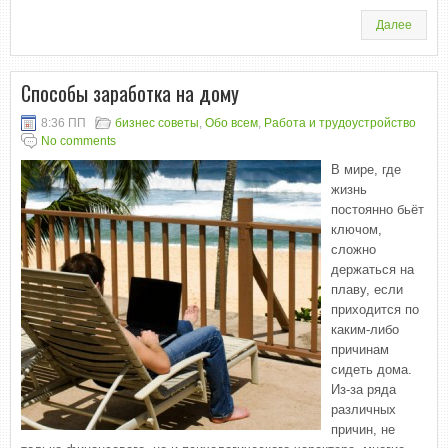
Далее
Способы заработка на дому
8:36 ПП
бизнес советы
,
Обо всем
,
Работа и трудоустройство
No comments
В мире, где
жизнь
постоянно бьёт
ключом,
сложно
держаться на
плаву, если
приходится по
каким-либо
причинам
сидеть дома.
Из-за ряда
различных
причин, не