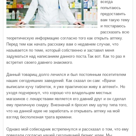
всегда
попытаюсь
предоставить
вам такую тему
и постараюсь
рассказать всю
теоретическую информацию согласно того как открыть аптеку.
Перед тем как начать расскажу вам о недавнем случае, что
называется по теме, который собственно и заставил меня
задуматься над написанием данного поста.Так вот. Как то раз я
встретил своего давнего знакомого.
Данный товарищ долго лечился и был постоянным посетителем
наших сегодняшних заведений. Как сказал он сам: «Врачи
выписали кучу таблеток, я уже практически живу в аптеке!». Но
уходя подчеркнул, что хорошо что владельцем местных
магазинов с лекарствами является его давний друг и он сделал
ему приличную скидку. Внезначай я бросил ему шутку типа того,
что на данной идее не заработать и открывать аптеку на мой
взгляд бесполезная трата времени.
Однако мой собеседник встрепенулся и рассказал о том, что ему
поведали согласно нашей сегодняшней бизнес идеи. Мы