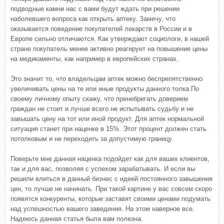
подводные камни нас с вами будут ждать при решении
наболевшего вопроса как открыть аптеку. Замечу, что
оказывается поведение покупателей лекарств в России и в
Европе сильно отличаются. Как утверждают социологи, в нашей
стране покупатель менее активно реагирует на повышение цены
на медикаменты, как например в европейских странах.
Это значит то, что владельцам аптек можно беспрепятственно
увеличивать цены на те или иные продукты данного толка.По
своему личному опыту скажу, что пренебрегать доверием
граждан не стоит и лучше всего не испытывать судьбу и не
завышать цену на тот или иной продукт. Для аптек нормальной
ситуация станет при наценке в 15%. Этот процент должен стать
потолковым и не переходить за допустимую границу.
Поверьте мне данная наценка подойдет как для ваших клиентов,
так и для вас, позволяя с успехом зарабатывать. И если вы
решили влиться в данный бизнес с идеей постоянного завышения
цен, то лучше не начинать. При такой картине у вас совсем скоро
появятся конкуренты, которые заставят своими ценами подумать
над успешностью вашего заведения. На этом наверное все.
Надеюсь данная статья была вам полезна.