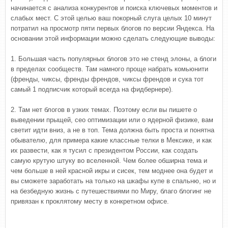
начинается с анализа конкурентов и поиска ключевых моментов и
слабых мест. С этой целью ваш покорный слуга целых 10 минут
потратил на просмотр пяти первых блогов по версии Яндекса. На
основании этой информации можно сделать следующие выводы:
1. Большая часть популярных блогов это не стенд элоны, а блоги
в пределах сообществ. Там намного проще набрать комьюнити
(френды, чиксы, френды френдов, чиксы френдов и сука тот
самый 1 подписчик который всегда на фидбернере).
2. Там нет блогов в узких темах. Поэтому если вы пишете о
выведении прыщей, сео оптимизации или о ядерной физике, вам
светит идти вниз, а не в топ. Тема должна быть проста и понятна
обывателю, для примера какие классные телки в Мексике, и как
их развести, как я тусил с президентом России, как создать
самую крутую штуку во вселенной. Чем более обширна тема и
чем больше в ней красной икры и сисек, тем моднее она будет и
вы сможете заработать на только на шкафы купе в спальню, но и
на безбедную жизнь с путешествиями по Миру, благо блогинг не
привязан к проклятому месту в конкретном офисе.