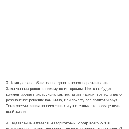
3. Тема должна обязательно давать повод поразмышлять.
Законченные рецепты никому не интересны. Никто не будет
комментировать инструкцию как поставить чайник, вот толи дело
резонансное решение каб. мина, или почему все политики врут.
Тема рассчитанная на обиженных и угнетенных это вообще цель
всей жизни.
4. Подавление читателя. Авторитетный блогер всего 2-3мя
штрихами рисует картину почему он крутой парень, а вы малекий