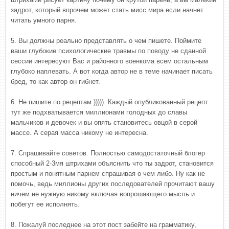
задрот, который впрочем может стать мисс мира если начнет
читать умного парня.
5. Вы должны реально представлять о чем пишете. Поймите
ваши глубокие психологические травмы по поводу не сданной
сессии интересуют Вас и районного военкома всем остальным
глубоко наплевать. А вот когда автор не в теме начинает писать
бред, то как автор он гибнет.
6. Не пишите по рецептам ))))). Каждый опубликованный рецепт
тут же подхватывается миллионами голодных до славы
мальчиков и девочек и вы опять становитесь овцой в серой
массе. А серая масса никому не интересна.
7. Спрашивайте советов. Полностью самодостаточный блогер
способный 2-3мя штрихами объяснить что ты задрот, становится
простым и понятным парнем спрашивая о чем либо. Ну как не
помочь, ведь миллионы других последователей прочитают вашу
ничем не нужную никому включая вопрошающего мысль и
побегут ее исполнять.
8. Пожалуй последнее на этот пост забейте на грамматику,