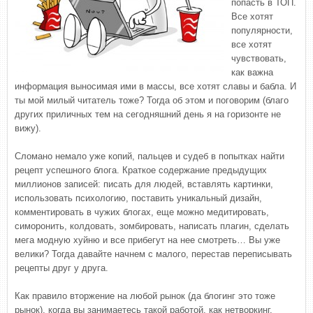
попасть в ТОП.
Все хотят
популярности,
все хотят
чувствовать,
как важна
информация выносимая ими в массы, все хотят славы и бабла. И
ты мой милый читатель тоже? Тогда об этом и поговорим (благо
других приличных тем на сегодняшний день я на горизонте не
вижу).
Сломано немало уже копий, пальцев и судеб в попытках найти
рецепт успешного блога. Краткое содержание предыдущих
миллионов записей: писать для людей, вставлять картинки,
использовать психологию, поставить уникальный дизайн,
комментировать в чужих блогах, еще можно медитировать,
симоронить, колдовать, зомбировать, написать плагин, сделать
мега модную хуйню и все прибегут на нее смотреть… Вы уже
велики? Тогда давайте начнем с малого, перестав переписывать
рецепты друг у друга.
Как правило вторжение на любой рынок (да блогинг это тоже
рынок), когда вы занимаетесь такой работой, как нетворкинг,