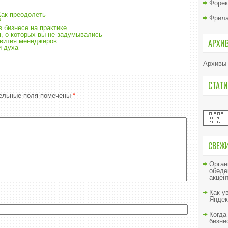
Форек
Как преодолеть
Фрил
?
 бизнесе на практике
я, о которых вы не задумывались
звития менеджеров
АРХИ
и духа
Архивы
СТАТИ
ельные поля помечены
*
СВЕЖ
Орган
обеде
акцен
Как у
Яндек
Когда
бизне