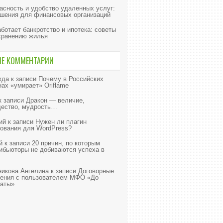
асность и удобство удаленных услуг:
шения для финансовых организаций
аботает банкротство и ипотека: советы
хранению жилья
ИЕ КОММЕНТАРИИ
жда
к записи
Почему в Российских
нах «умирает» Oriflame
к записи
Дракон — величие,
ество, мудрость…
ий
к записи
Нужен ли плагин
ования для WordPress?
й
к записи
20 причин, по которым
ибьюторы не добиваются успеха в
икова Ангелина
к записи
Договорные
ения с пользователем МФО «До
аты»