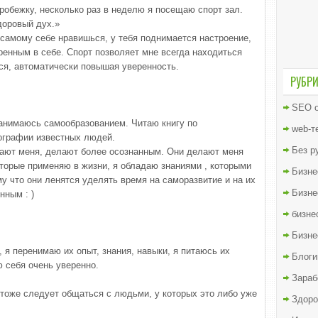
робежку, несколько раз в неделю я посещаю спорт зал.
доровый дух.»
 самому себе нравишься, у тебя поднимается настроение,
ренным в себе. Спорт позволяет мне всегда находиться
ся, автоматически повышая уверенность.
РУБР
SEO о
занимаюсь самообразованием. Читаю книгу по
web-т
иографии известных людей.
Без р
ывают меня, делают более осознанным. Они делают меня
оторые применяю в жизни, я обладаю знаниями , которыми
Бизне
у что они ленятся уделять время на саморазвитие и на их
Бизне
нным : )
бизне
Бизне
 перенимаю их опыт, знания, навыки, я питаюсь их
Блоги
ю себя очень уверенно.
Зараб
 тоже следует общаться с людьми, у которых это либо уже
Здоро