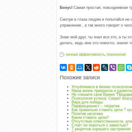
Бонус!
Самая простая, повседневная т
Смотри в глаза людям и попытайся не о
упражнение , а так много говорит о чел
Знаю мой друг, ты знал все это, а ты 
делать, ведь мне это помогло, значит п
личная эффективность
,
психология
Похожие записи
Углубляемся в бизнес-психологи
Наша жизнь прекрасна и удивите
Не спешите свое Время “Продава
Психология успеха: Секрет благ
Вера для победы
Перфекционист – теоретик
Как правильно ставить цели 7 пу
Позитив негатива
Какие ставить цели?
Отсутствие ответственности, ил
Стоит ли бороться с завистью?
7 рецептов хорошего настроения о