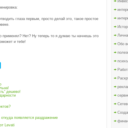
Инвес
ренировка:
интер
интер
тводить глаза первым, просто делай это, такое простое
овеке.
Истор
Лична
это применял? Нет? Ну теперь то я думаю ты начнешь это
оможет и тебе!
Обо в
полез
психо
Работ
Раскр
ю
рекла
льна!
ть” дешево!
одарности
серви
Сетев
нктов?
Созда
и откуда появляется раздражение
финан
т Levati