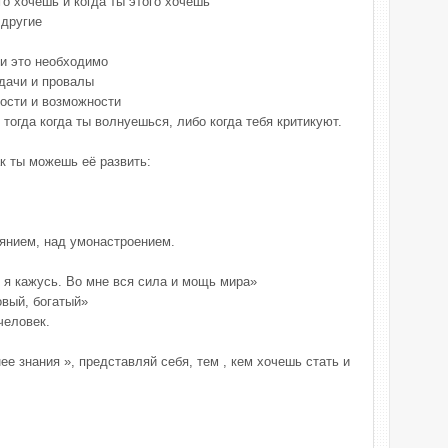
го хочешь и когда ты этого хочешь
 другие
ли это необходимо
удачи и провалы
ности и возможности
 тогда когда ты волнуешься, либо когда тебя критикуют.
ак ты можешь её развить:
янием, над умонастроением.
м я кажусь. Во мне вся сила и мощь мира»
овый, богатый»
человек.
е знания », представляй себя, тем , кем хочешь стать и