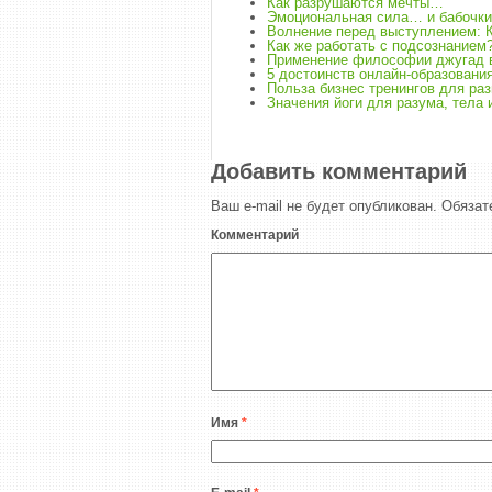
Как разрушаются мечты…
Эмоциональная сила… и бабочки
Волнение перед выступлением: 
Как же работать с подсознанием
Применение философии джугад в
5 достоинств онлайн-образовани
Польза бизнес тренингов для ра
Значения йоги для разума, тела 
Добавить комментарий
Ваш e-mail не будет опубликован.
Обязат
Комментарий
Имя
*