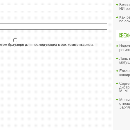
Безоп
ИИ-ре
Как р
по со
СВЕЖ
в этом браузере для последующих моих комментариев.
Наде
регио
Линь
могущ
Евген
кэшир
Серге
дистр
MLM .
Мельн
отнош
Зарпл