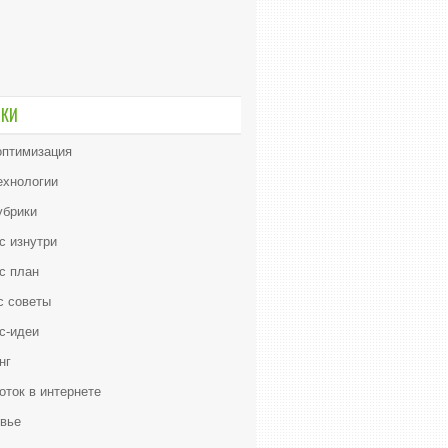
ИКИ
птимизация
ехнологии
убрики
с изнутри
с план
с советы
с-идеи
нг
оток в интернете
вье