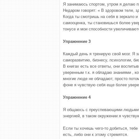
Я занимаюсь спортом, утром я делаю п
Недаром говорят: « В здоровом теле, з
Когда ты смотришь на себя в зеркало и
самооценка, ты становишься более уве
тонусе и мои способности увеличивают
Упражнение 3
Каждый день я тренирую свой мозг. Я 
саморазвитию, бизнесу, психологии, б
В книгах есть все ответы, они воспит
уверенным т.к. я обладаю знаниями , к
многие люде не обладают, просто потом
фоне я чувствую себя еще более увере
Упражнение 4
Я общаюсь с преуспевающими людьми, я
энергией, в таком окружении я чувству
Если ты хочешь чего-то добиться, тебе
есть, либо они к этому стремятся.