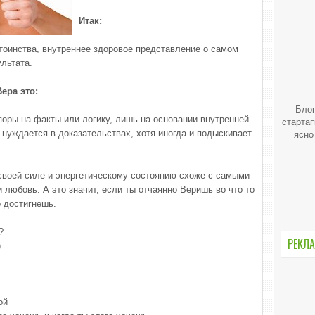
Итак:
стоинства, внутреннее здоровое представление о самом
ультата.
ера это:
Блог
поры на факты или логику, лишь на основании внутренней
стартап
е нуждается в доказательствах, хотя иногда и подыскивает
ясно
 своей силе и энергетическому состоянию схоже с самыми
и любовь. А это значит, если ты отчаянно Веришь во что то
о достигнешь.
?
РЕКЛА
)
ой