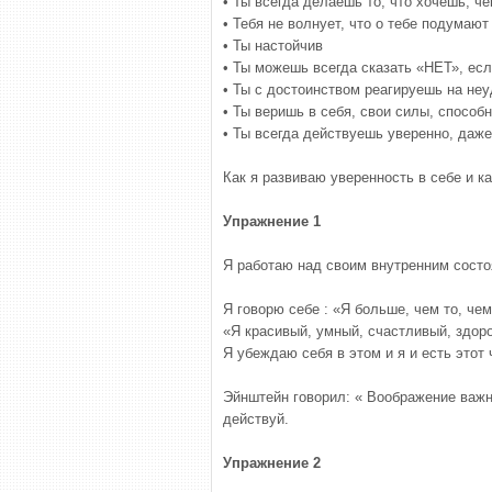
• Ты всегда делаешь то, что хочешь, че
• Тебя не волнует, что о тебе подумают
• Ты настойчив
• Ты можешь всегда сказать «НЕТ», ес
• Ты с достоинством реагируешь на не
• Ты веришь в себя, свои силы, способ
• Ты всегда действуешь уверенно, даже
Как я развиваю уверенность в себе и к
Упражнение 1
Я работаю над своим внутренним состо
Я говорю себе : «Я больше, чем то, че
«Я красивый, умный, счастливый, здор
Я убеждаю себя в этом и я и есть этот 
Эйнштейн говорил: « Воображение важне
действуй.
Упражнение 2