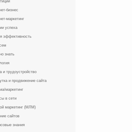
тиции
нет-бизнес
нет-маркетинг
ии успеха
я эффективность
сем
но знать
логия
а и трудоустройство
утка и продвижение сайта
ма/маркетинг
сы в сети
ой маркетинг (МЛМ)
ние сайтов
совые знания