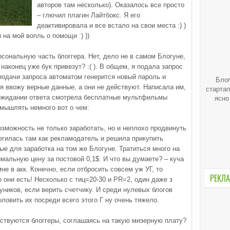
авторов там несколько). Оказалось все просто
– глючил плагин Лайтбокс. Я его
деактивировала и все встало на свои места :) )
на мой вопль о помощи :) ))
сональную часть блоггера. Нет, дело не в самом Блогуне,
наконец уже бук привезут? :( ). В общем, я подала запрос
подачи запроса автоматом генерится новый пароль и
Блог
я ввожу верные данные, а они не действуют. Написала им,
стартап
 ожидании ответа смотрела бесплатные мультфильмы
ясно
змышлять немного вот о чем:
озможность не только заработать, но и неплохо продвинуть
регилась там как рекламодатель и решила прикупить
ые для заработка на том же Блогуне. Тратиться много на
имальную цену за постовой 0,1$. И что вы думаете? – куча
 в акк. Конечно, если отбросить совсем уж УГ, то
РЕКЛА
 они есть! Несколько с тиц=20-30 и PR=2, один даже з
ников, если верить счетчику. И среди нулевых блогов
ловить их посреди всего этого Г ну очень тяжело.
дствуются блоггеры, соглашаясь на такую мизерную плату?