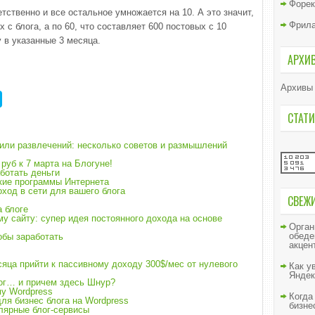
Форек
етственно и все остальное умножается на 10. А это значит,
Фрил
х с блога, а по 60, что составляет 600 постовых с 10
 в указанные 3 месяца.
АРХИ
Архивы
СТАТИ
 или развлечений: несколько советов и размышлений
руб к 7 марта на Блогуне!
аботать деньги
кие программы Интернета
ход в сети для вашего блога
СВЕЖ
а блоге
му сайту: супер идея постоянного дохода на основе
Орган
обеде
обы заработать
акцен
сяца прийти к пассивному доходу 300$/мес от нулевого
Как у
Яндек
ог… и причем здесь Шнур?
му Wordpress
Когда
ля бизнес блога на Wordpress
бизне
улярные блог-сервисы