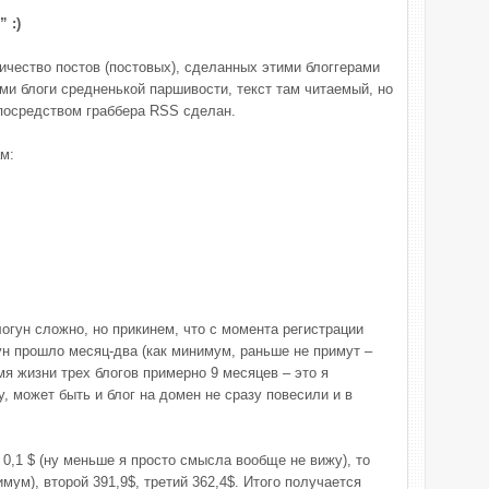
 :)
ичество постов (постовых), сделанных этими блоггерами
ми блоги средненькой паршивости, текст там читаемый, но
посредством граббера RSS сделан.
м:
огун сложно, но прикинем, что с момента регистрации
н прошло месяц-два (как минимум, раньше не примут –
емя жизни трех блогов примерно 9 месяцев – это я
 может быть и блог на домен не сразу повесили и в
 0,1 $ (ну меньше я просто смысла вообще не вижу), то
имум), второй 391,9$, третий 362,4$. Итого получается