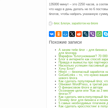
135000 минут – это 2250 часов, а соотв
что надо в день делать не по 6 постовы
блогов, чтобы набрать указанную сумму
блог
,
Блогун
,
заработок на блоге
Похожие записи
А зачем тебе блог – для бизнеса
для блогера
Марафон “Блогуномания”! 70 000 
Блог в интернете как способ зар
Правда и вымыслы про партнерс
Насколько успешен пассивный до
Хочу Блог!
Hitext — безопасный заработок н
GoGetLinks – то, что нужно ваше
нового блога
Как сделать популярный блог, чт
Обновил WordPress, в третий раз
О финансовом блоге и авторе
Осознание цели или “Как за 3 ме
блога»?!”
Как сделать мега-популярный бл
Почему блог для бизнеса и поче
5 самых необходимых плагинов д
Как сделать кросспостинг в поп