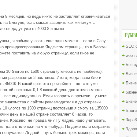
на 9 месяцев, но ведь никто не заставляет ограничиваться
ь на Блогуне, есть смысл заводить как минимум с
блогов дадут уже от 4000 $ и выше.
РУБР
уном , я забыла указать еще один момент – если в Сапу
SEO о
ко проиндексированные Яндексом страницы, то в Блогун
ожете поставить на любую страницу, если иное не
web-т
Без р
м 10 блогов по 1500 страниц (сгенерить не проблема).
Бизне
атью разрешается 3 постовых. Итого, когда наши блоги
Бизне
ь 4500$. В какой срок это произойдет – вот это уже
оплатой постовых 0,1 $ каждый день достаточно много
бизне
а – все индивидуально. Если говорить о времени – у меня
Бизне
от знакомства с сайтом рекламодателя и до отправки
ь 10 блогов по 1500 страниц постовыми я смогу за 135000
Блоги
очий день в нашей стране составляет 8 часов, то
Зараб
дней. Красиво, не правда ли? Ну ладно, надо учитывать,
ть, да и отвлечься на что -нибудь. Но даже если сократить
Здоро
то получается 75 дней – чуть больше трех месяцев, если