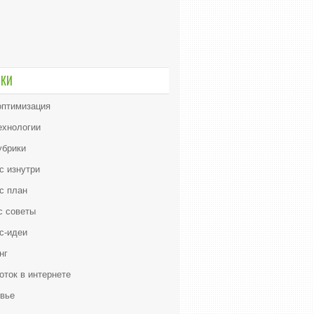
ИКИ
птимизация
ехнологии
убрики
с изнутри
с план
с советы
с-идеи
нг
оток в интернете
вье