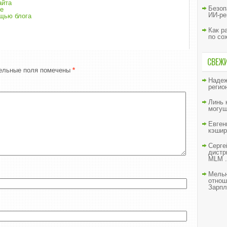
айта
Безоп
те
ИИ-ре
ощью блога
Как р
по со
СВЕЖ
ельные поля помечены
*
Наде
регио
Линь
могущ
Евген
кэшир
Серге
дистр
MLM .
Мельн
отнош
Зарпл