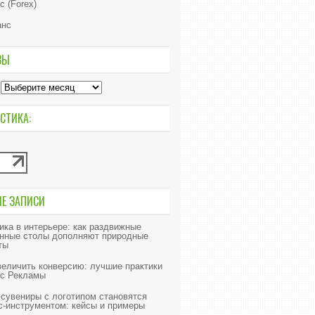
с (Forex)
анс
ВЫ
СТИКА:
ИЕ ЗАПИСИ
ика в интерьере: как раздвижные
нные столы дополняют природные
ты
величить конверсию: лучшие практики
с Рекламы
 сувениры с логотипом становятся
с-инструментом: кейсы и примеры