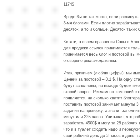
1174$
Вроде бы не так много, если раскинуть 
3-мя блогами. Если плотно зарабатыват
десяток, а то и больше. Десяток таких 
Кстати, в своем сравнении Сапы с Блог
для продажи ссылок принимаются толь
принимается весь блог и постовой вы м
оговорено рекламодателем.
Итак, прикинем (люблю цифры): мы имее
Ценник за постовой – 0,1 $. На одну ст
будут заполнены, на выходе будем имет
второй вопрос. Рекламных компаний с 
появляется, на сколько хватит блоггер
поставить постовой занимает минуты 3 
задания на проверку, а значит заполнит
минут или 225 часов. Учитывая, что раб
заработать 4500$ я могу за 28 рабочих 
что и в туалет сходить надо и перекуси
свой рабочий день до 3 часов в день, 