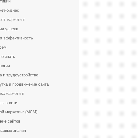
тиции
нет-бизнес
нет-маркетинг
ии успеха
я эффективность
сем
но знать
логия
а и трудоустройство
утка и продвижение сайта
ма/маркетинг
сы в сети
ой маркетинг (МЛМ)
ние сайтов
совые знания