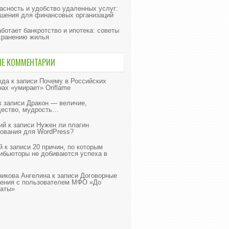
асность и удобство удаленных услуг:
шения для финансовых организаций
аботает банкротство и ипотека: советы
хранению жилья
ИЕ КОММЕНТАРИИ
жда
к записи
Почему в Российских
нах «умирает» Oriflame
к записи
Дракон — величие,
ество, мудрость…
ий
к записи
Нужен ли плагин
ования для WordPress?
й
к записи
20 причин, по которым
ибьюторы не добиваются успеха в
икова Ангелина
к записи
Договорные
ения с пользователем МФО «До
аты»