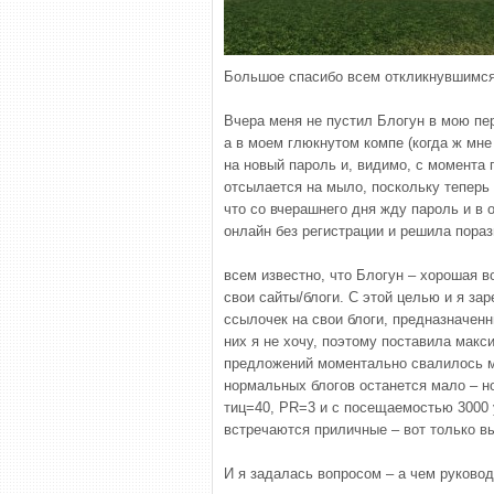
Большое спасибо всем откликнувшимся 
Вчера меня не пустил Блогун в мою пер
а в моем глюкнутом компе (когда ж мне 
на новый пароль и, видимо, с момента 
отсылается на мыло, поскольку теперь 
что со вчерашнего дня жду пароль и в
онлайн без регистрации и решила пора
всем известно, что Блогун – хорошая в
свои сайты/блоги. С этой целью и я за
ссылочек на свои блоги, предназначенн
них я не хочу, поэтому поставила макс
предложений моментально свалилось мне
нормальных блогов останется мало – но
тиц=40, PR=3 и с посещаемостью 3000 у
встречаются приличные – вот только вы
И я задалась вопросом – а чем руково