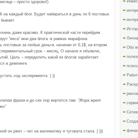
Инвес
месяца – просто здорово!)
интер
 6 на каждый блог. Будет набираться в день по 6 постовых
интер
 бывает.
Истор
 очень даже красиво. К практической части перейдем
Лична
ерут “веса” мои два блога -в рамках марафона
ь постовые за любые деньги, начиная от 0,1$, на втором
Обо в
Экспериментальный срок – месяц. О начале я объявлю,
полез
ытий. Цель – определить какой из блогов заработает
сл в демпинге.
психо
Работ
стить ход эксперимента :) ))
Раскр
рекла
лепая фраза и до сих пор вертится там:
“Жора жрет
серви
жи”
Сетев
Созда
финан
й он ржет – чет на математику я туговата стала :) )))