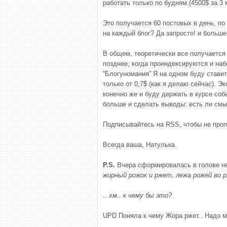
работать только по будням.(4500$ за 3 
Это получается 60 постовых в день, по
на каждый блог? Да запросто! и больше
В общем, теоретически все получается
позднее, когда проиндексируются и наб
“Блогуномания” Я на одном буду ставит
только от 0,7$ (как я делаю сейчас). 
конечно же и буду держать в курсе соб
больше и сделать выводы: есть ли смы
Подписывайтесь на RSS, чтобы не пропу
Всегда ваша, Натулька.
P.S.
Вчера сформировалась в голове не
жирный рожок и ржет, лежа рожей во р
.. хм.. к чему бы это?
UPD Поняла к чему Жора ржет.. Надо мно