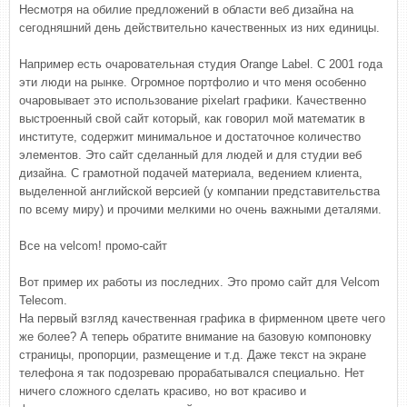
Несмотря на обилие предложений в области веб дизайна на
сегодняшний день действительно качественных из них единицы.
Например есть очаровательная студия Orange Label. C 2001 года
эти люди на рынке. Огромное портфолио и что меня особенно
очаровывает это использование pixelart графики. Качественно
выстроенный свой сайт который, как говорил мой математик в
институте, содержит минимальное и достаточное количество
элементов. Это сайт сделанный для людей и для студии веб
дизайна. С грамотной подачей материала, ведением клиента,
выделенной английской версией (у компании представительства
по всему миру) и прочими мелкими но очень важными деталями.
Все на velcom! промо-сайт
Вот пример их работы из последних. Это промо сайт для Velcom
Telecom.
На первый взгляд качественная графика в фирменном цвете чего
же более? А теперь обратите внимание на базовую компоновку
страницы, пропорции, размещение и т.д. Даже текст на экране
телефона я так подозреваю прорабатывался специально. Нет
ничего сложного сделать красиво, но вот красиво и