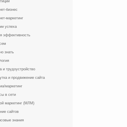
тиции
нет-бизнес
нет-маркетинг
ии успеха
я эффективность
сем
но знать
логия
а и трудоустройство
утка и продвижение сайта
ма/маркетинг
сы в сети
ой маркетинг (МЛМ)
ние сайтов
совые знания