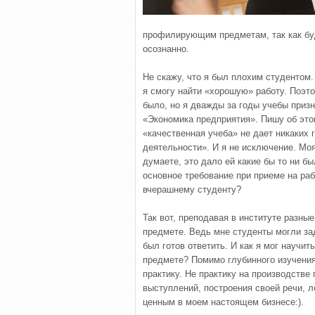
профилирующим предметам, так как буд
осознанно.
Не скажу, что я был плохим студентом.
я смогу найти «хорошую» работу. Поэто
было, но я дважды за годы учебы приз
«Экономика предприятия». Пишу об этом
«качественная учеба» не дает никаких
деятельности». И я не исключение. Мо
думаете, это дало ей какие бы то ни б
основное требование при приеме на раб
вчерашнему студенту?
Так вот, преподавая в институте разны
предмете. Ведь мне студенты могли за
был готов ответить. И как я мог научит
предмете? Помимо глубинного изучени
практику. Не практику на производстве
выступлений, построения своей речи, л
ценным в моем настоящем бизнесе:).