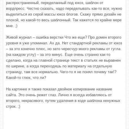
распространенный, переделанный под юкоз, шаблон от
вордпресс. Честно сказать, надо переделывать как-то все, нужно
выделиться из серой массы юкоз блогов. Скажу прямо дизайн не
плохой, но какой-то весь шаблонный. Так кажется по крайне мере
мне. ;)
Живой журнал – ошибка верстки Что же еще? Про домен второго
уровня я уже упоминал. Ах да. Нет стандартной рекламы от юкоз
– за это конечно плюс, но зато чересчур много рекламы от гугла
(на каждом углу) – за это минус. Еще очень странно как-то
сделано, когда на главной странице текст в статьях не выравнен
по ширине, а когда переходишь по материалу на отдельную
страницу, там все нормально. Чего-то я не понял почему так!?
Какой-то глюк, что ли?
На картинке я также показал двойное копирование название
сайта. Это очень режет глаз. Лично я всегда избавляюсь от
второго, некрасивого, путем удаления в коде шаблона ненужных
строк. ;)