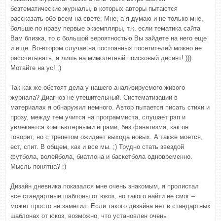
безтематические журналы, в которых авторы пытаются
рассказать обо всем на свете. Мне, а я думаю и не только мне,
больше по нраву первые экземпляры, т.к. если тематика сайта
Вам близка, то с большой вероятностью Вы зайдете на него еще
и еще. Во-втором случае на постоянных посетителей можно не
рассчитывать, а лишь на мимолетный поисковый десант! )))
Мотайте на ус! ;)
Так как же обстоят дела у нашего анализируемого живого
журнала? Диагноз не утешительный. Систематизации в
материалах я обнаружил немного. Автор пытается писать стихи и
прозу, между тем учится на программиста, слушает рэп и
увлекается компьютерными играми, без фанатизма, как он
говорит, но с трепетом ожидает выхода новых. А также моется,
ест, спит. В общем, как и все мы. ;) Трудно стать звездой
футбола, волейбола, биатлона и баскетбола одновременно.
Мысль понятна? ;)
Дизайн дневника показался мне очень знакомым, я пролистал
все стандартные шаблоны от юкоз, но такого найти не смог –
может просто не заметил. Если такого дизайна нет в стандартных
шаблонах от юкоз, возможно, что установлен очень