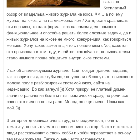
заказ на
бесплатный
обзор от владельца живого журнала на юкоз. Хм… а почему
журнал на юкоз, а не на ливжорналком? Хотя, если сравнивать
эти сервисы, то платформа юкоз на самом деле намного
функциональнее и способна решать более сложные задачи, да и
живых журналов на юкозе не много, конкуренция, как говориться
меньше. Хочу также заметить, что с появлением uNet, кажется
это произошло в том году, и сайтов, как юБлогс, пользователям
стало намного проще общаться внутри юкоз системы.
Итак об анализируемом журнале. Сайт создан даволе недавно,
как говориться даже губы еще не успели обсохнуть от поискового
молока после разблокировки системой юкоз, сайта на
индексацию. Во как загнул! ))) Хотя прикручен платный домен,
значит ограничения были сняты практически сразу, но роли все
равно это сильно не сыграло. Молод он еще очень. Прям как
мой. )))
В интернет дневниках очень трудно определиться, понять
тематику, понять о чем в основном пишет автор. Часто в жежеках
люди рассказывают о своих хобби и хобби перерастает в основу
тематики журнала. Также очень часто встречаются