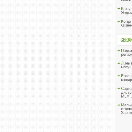
Как у
Яндек
Когда
бизне
СВЕЖ
Наде
регио
Линь
могущ
Евген
кэшир
Серге
дистр
MLM .
Мельн
отнош
Зарпл