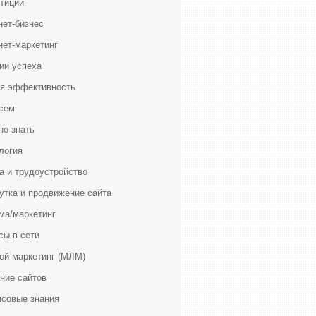
тиции
нет-бизнес
нет-маркетинг
ии успеха
я эффективность
сем
но знать
логия
а и трудоустройство
утка и продвижение сайта
ма/маркетинг
сы в сети
ой маркетинг (МЛМ)
ние сайтов
совые знания