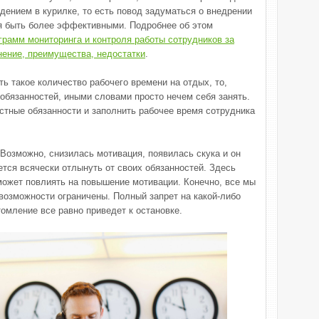
ением в курилке, то есть повод задуматься о внедрении
я быть более эффективными. Подробнее об этом
грамм мониторинга и контроля работы сотрудников за
нение, преимущества, недостатки
.
ь такое количество рабочего времени на отдых, то,
обязанностей, иными словами просто нечем себя занять.
стные обязанности и заполнить рабочее время сотрудника
 Возможно, снизилась мотивация, появилась скука и он
ается всячески отлынуть от своих обязанностей. Здесь
 может повлиять на повышение мотивации. Конечно, все мы
 возможности ограничены. Полный запрет на какой-либо
омление все равно приведет к остановке.