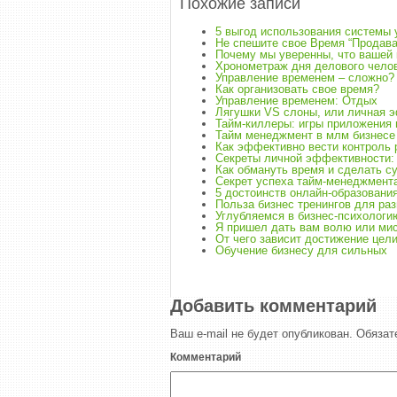
Похожие записи
5 выгод использования системы 
Не спешите свое Время “Продава
Почему мы уверенны, что вашей 
Хронометраж дня делового чело
Управление временем – сложно?
Как организовать свое время?
Управление временем: Отдых
Лягушки VS слоны, или личная 
Тайм-киллеры: игры приложения 
Тайм менеджмент в млм бизнесе 
Как эффективно вести контроль 
Секреты личной эффективности: 
Как обмануть время и сделать су
Секрет успеха тайм-менеджмента
5 достоинств онлайн-образовани
Польза бизнес тренингов для ра
Углубляемся в бизнес-психологи
Я пришел дать вам волю или ми
От чего зависит достижение цел
Обучение бизнесу для сильных
Добавить комментарий
Ваш e-mail не будет опубликован.
Обязат
Комментарий