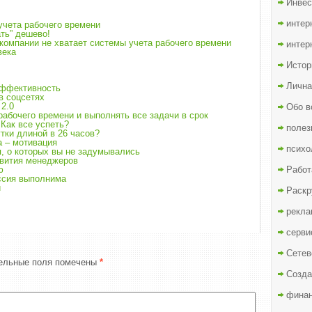
Инвес
интер
учета рабочего времени
ть” дешево!
компании не хватает системы учета рабочего времени
интер
века
Истор
Лична
эффективность
в соцсетях
2.0
Обо в
рабочего времени и выполнять все задачи в срок
Как все успеть?
полез
тки длиной в 26 часов?
 – мотивация
психо
я, о которых вы не задумывались
звития менеджеров
ю
Работ
ссия выполнима
и
Раскр
рекла
серви
Сетев
ельные поля помечены
*
Созда
финан