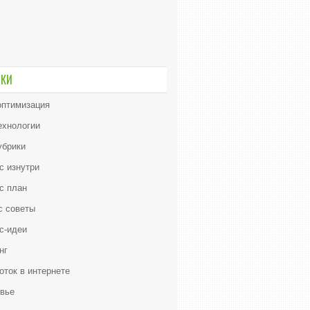
ИКИ
птимизация
ехнологии
убрики
с изнутри
с план
с советы
с-идеи
нг
оток в интернете
вье