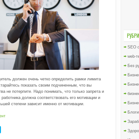
РУБР
SEO о
web-т
Без р
Бизне
итель должен очень четко определить рамки лимита
Бизне
старайтесь показать своим подчиненным, что вы
ва не потерпите. Надо понимать, что только запрета и
бизне
 работника должна соответствовать его мотивации и
Бизне
ьшей степени зависит именно от мотивации.
Блоги
ент
Зараб
Здоро