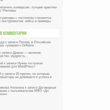
величить конверсию: лучшие практики
с Рекламы
 сувениры с логотипом становятся
с-инструментом: кейсы и примеры
ИЕ КОММЕНТАРИИ
жда
к записи
Почему в Российских
нах «умирает» Oriflame
к записи
Дракон — величие,
ество, мудрость…
ий
к записи
Нужен ли плагин
ования для WordPress?
й
к записи
20 причин, по которым
ибьюторы не добиваются успеха в
икова Ангелина
к записи
Договорные
ения с пользователем МФО «До
аты»