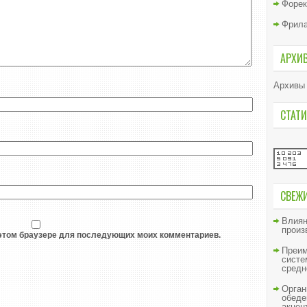
Форек
Фрил
АРХИ
Архивы
СТАТИ
СВЕЖ
Влиян
произ
в этом браузере для последующих моих комментариев.
Преим
систе
средн
Орган
обеде
акцен