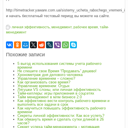
http://timetracker.yaware.com.ua/sistemy_ucheta_rabochego_vremeni_in
и начать бесплатный тестовый период вы можете на сайте.
личная эффективность
,
менеджмент
,
рабочее время
,
тайм-
менеджмент
Похожие записи
5 выгод использования системы учета рабочего
времени
Не спешите свое Время “Продавать” дешево!
Хронометраж дня делового человека
Управление временем – сложно?
Как организовать свое время?
Управление временем: Отдых
Лягушки VS слоны, или личная эффективность
Тайм-киллеры: игры приложения в соцсетях
Тайм менеджмент в млм бизнесе 2.0
Как эффективно вести контроль рабочего времени и
выполнять все задачи в срок
Как научиться повышать эффективность рабочего
времени
Секреты личной эффективности: Как все успеть?
Как обмануть время и сделать сутки длиной в 26
часов?
Секрет успеха тайм-менеджмента – мотивация