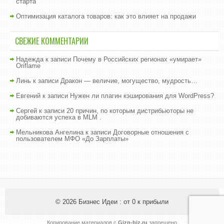
старта
Оптимизация каталога товаров: как это влияет на продажи
СВЕЖИЕ КОММЕНТАРИИ
Надежда
к записи
Почему в Российских регионах «умирает»
Oriflame
Линь
к записи
Дракон — величие, могущество, мудрость…
Евгений
к записи
Нужен ли плагин кэширования для WordPress?
Сергей
к записи
20 причин, по которым дистрибьюторы не
добиваются успеха в MLM .
Мельникова Ангелина
к записи
Договорные отношения с
пользователем МФО «До Зарплаты»
© 2026
Бизнес Идеи : от 0 к прибыли
Копирование материалов с
Gizn-biz.ru
запрещено