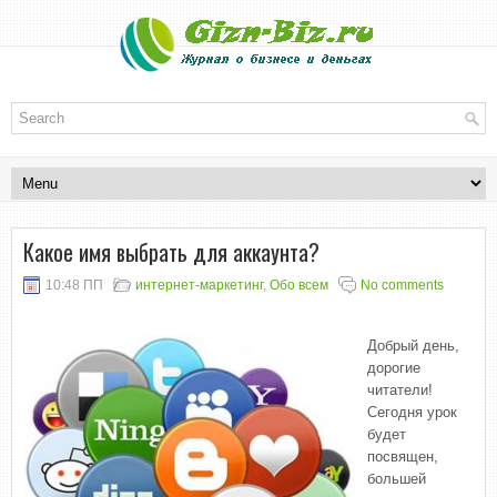
Какое имя выбрать для аккаунта?
10:48 ПП
интернет-маркетинг
,
Обо всем
No comments
Добрый день,
дорогие
читатели!
Сегодня урок
будет
посвящен,
большей