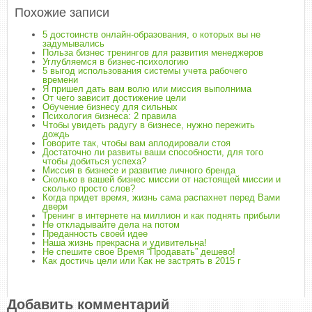
Похожие записи
5 достоинств онлайн-образования, о которых вы не
задумывались
Польза бизнес тренингов для развития менеджеров
Углубляемся в бизнес-психологию
5 выгод использования системы учета рабочего
времени
Я пришел дать вам волю или миссия выполнима
От чего зависит достижение цели
Обучение бизнесу для сильных
Психология бизнеса: 2 правила
Чтобы увидеть радугу в бизнесе, нужно пережить
дождь
Говорите так, чтобы вам аплодировали стоя
Достаточно ли развиты ваши способности, для того
чтобы добиться успеха?
Миссия в бизнесе и развитие личного бренда
Сколько в вашей бизнес миссии от настоящей миссии и
сколько просто слов?
Когда придет время, жизнь сама распахнет перед Вами
двери
Тренинг в интернете на миллион и как поднять прибыли
Не откладывайте дела на потом
Преданность своей идее
Наша жизнь прекрасна и удивительна!
Не спешите свое Время “Продавать” дешево!
Как достичь цели или Как не застрять в 2015 г
Добавить комментарий