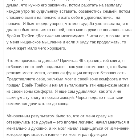
думал, что нужно его закончить, потом работать на зарплату,
каждое утро по будильнику вставать, обзавестись семьей, потом
спокойно выйти на пенсию и жить себе в удовольствие… на
пенсию. Я был твердо уверен, что моя судьба уже известна, и я
должен был жить четко по ней, пока мне в руки не попалась книга
Брайна Трейси «Достижения максимума». Читая ее, я понял, что
у меня нищенское мышление и если я буду так продолжать, то
меня ждет мало чего хорошего.
Что же произошло дальше? Прочитав 49 страниц этой книги, я
отбросил ее от себя подальше – как уже потом понял, это была
реакция моего мозга, основная функция которого безопасность.
Представляете себе, жил-был мозг в своей зоне комфорта и тут
пришел Брайн Трейси и начал выталкивать эти нищенские мозги
из своей зоны комфорта. Я еще сам удивлялся, как это я не
выкинул эту книгу в порыве эмоций. Через неделю я все таки
осмелился дочитать ее до конца.
Мгновенным результатом было то, что от меня сразу же
отвернулись все друзья – это вполне логично, начал меняться я
ментально и духовно, а их мозг начал защищаться от изменений,
которые прилагаются извне – их мозг играл функцию