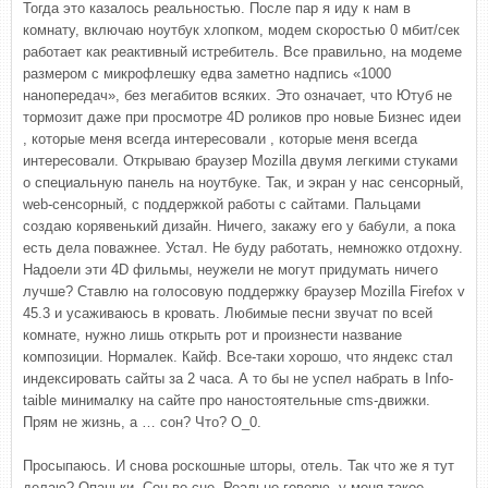
Тогда это казалось реальностью. После пар я иду к нам в
комнату, включаю ноутбук хлопком, модем скоростью 0 мбит/сек
работает как реактивный истребитель. Все правильно, на модеме
размером с микрофлешку едва заметно надпись «1000
нанопередач», без мегабитов всяких. Это означает, что Ютуб не
тормозит даже при просмотре 4D роликов про новые Бизнес идеи
, которые меня всегда интересовали , которые меня всегда
интересовали. Открываю браузер Mozilla двумя легкими стуками
о специальную панель на ноутбуке. Так, и экран у нас сенсорный,
web-сенсорный, с поддержкой работы с сайтами. Пальцами
создаю корявенький дизайн. Ничего, закажу его у бабули, а пока
есть дела поважнее. Устал. Не буду работать, немножко отдохну.
Надоели эти 4D фильмы, неужели не могут придумать ничего
лучше? Ставлю на голосовую поддержку браузер Mozilla Firefox v
45.3 и усаживаюсь в кровать. Любимые песни звучат по всей
комнате, нужно лишь открыть рот и произнести название
композиции. Нормалек. Кайф. Все-таки хорошо, что яндекс стал
индексировать сайты за 2 часа. А то бы не успел набрать в Info-
taible минималку на сайте про наностоятельные cms-движки.
Прям не жизнь, а … сон? Что? О_0.
Просыпаюсь. И снова роскошные шторы, отель. Так что же я тут
делаю? Опаньки. Сон во сне. Реально говорю, у меня такое