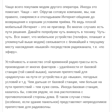
Чаще всего покупаем модем другого оператора. Иногда это
помогает. Чаще – нет. Обругав сотовую компанию, мы, как
правило, смиряемся и откладываем Интернет-общение до
возвращения к хорошим условиям приёма. Но ведь плохой
мобильный Интернет – это не приговор. Во многих случаях есть
пути решения. Давайте попробуем чуть вникнуть в технику. Чуть-
чуть. Все знают, что мобильное устройство (телефон, планшет и
упомянутый выше модем) связывается с ближайшей к текущему
месту нахождения «вышкой» посредством радиоканала, т.е. «по
эфиру».
Устойчивость и качество этой временной радио-трассы есть
производная от многих факторов – удалённости от базовой
станции (той самой вышки), наличия препятствий для
«радиолуча» на пути от устройства и до «вышки», погодных
условий и т.д. Чем дальше от базовой станции, чем больше на
пути препятствий – тем хуже связь. Иногда базовая станция,
казалось бы, совсем рядом, но она расположена с
противоположной стороны дома. В таком случае стены
(особенно, если здание панельное) представляют непреодолимое
препятствие для радиоволны.