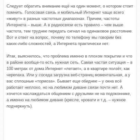
Следует обратить внимание ещё на один момент, о котором стоит
помнить. Голосовая связь и мобильный Интернет чаще всего
«живут» в разных частотных диапазонах. Причем, частоты
Интернета – выше. А в радиосвязи есть правило – чем выше
частота, тем труднее передать сигнал на одинаковое расстояние.
Вот и ответ на вопрос, почему по телефону мы говорим без
каких-либо сложностей, а Интернета практически нет.
Итак, выяснилось, что проблема именно в плохом покрытии и что
в районе вообще-то есть нужная сеть. Самая частая ситуация – в
100 метрах от дома Интернет «летает», а в квартире ползёт, как
черепаха. Или у соседа загрузка веб-страниц моментальная, а у
вас сплошные «тормоза». Бывает еще обиднее – у окна всё
работает неплохо, но на любимом диване связи почти нет. А
хочется наслаждаться общением с друзьями не на подоконнике,
а именно на любимом диване (кресле, кровати и т.д. – нужное
подчеркнуть).