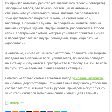
Их принято называть репитер (от английского repeat – повторять).
Упрощённо говоря, это прибор, состоящий из антенны и
специального усилительного блока. Антенна располагается в
зоне достаточного покрытия: у окна, на самом окне или,
например, в сложных случаях, за пределами комнаты либо на
внешней стороне здания. Внутри комнаты располагается второй
блок с электронной схемой, который усиливает принятый сигнал
и перенаправляет его внутрь помещения, туда, куда сеть не
«добралась».
Аналогично, сигнал от Вашего смартфона, планшета или модема
попадает на внутренний блок, усиливается, по кабелю попадает
на антенну и излучается в пространство в сторону вышки. То есть
по сути, это «маленькая личная базовая станция».
Репитер не только самый серьёзный метод
усиления интернета
,
но и самый дорогостоящий. Розничная цена подобного устройства
составляет от 10 и выше тысяч рублей. Примером могут служить
усилители сигналов мобильной связи «Srreet» для сетей 4G.
интернет