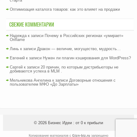
старта
Оптимизация каталога товаров: как это влияет на продажи
СВЕЖИЕ КОММЕНТАРИИ
Надежда
к записи
Почему в Российских регионах «умирает»
Oriflame
Линь
к записи
Дракон — величие, могущество, мудрость…
Евгений
к записи
Нужен ли плагин кэширования для WordPress?
Сергей
к записи
20 причин, по которым дистрибьюторы не
добиваются успеха в MLM .
Мельникова Ангелина
к записи
Договорные отношения с
пользователем МФО «До Зарплаты»
© 2026
Бизнес Идеи : от 0 к прибыли
Копирование материалов с
Gizn-biz.ru
запрещено