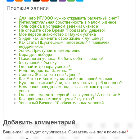
Похожие записи
Для чего ИП/ООО нужно открывать расчётный счёт?
Интеллектуальная собственность в малом бизнесе
Роль офиса в успешном ведении бизнеса
Не спешите свое Время “Продавать” дешево!
Моё первое знакомство с Наукой успеха
5 идей как изменить свою жизнь к лучшему!
Как стать НЕуспешным человеком? 7 привычек
неудачников
Успех: Приступайте немедленно
Вера для победы
Психология успеха: Любить себя — вредно!
5 ступеней к Успеху
Где найти тренера успеха?
Роль лидерства. Заметка #1.
Лидеры Жизни: Кто они? День 2.
Как Антон и Костя купили себе по первой машине
Будь на позитиве! Или, как не упасть с гребня волны?
Вселенная всегда нам подсказывает как строить
успех…
Главное – сделать первый шаг к успеху! А всего их 5
Как правильно ставить цели 7 пунктов?
Успешный Бизнес: 10 обязательных условий
Добавить комментарий
Ваш e-mail не будет опубликован.
Обязательные поля помечены
*