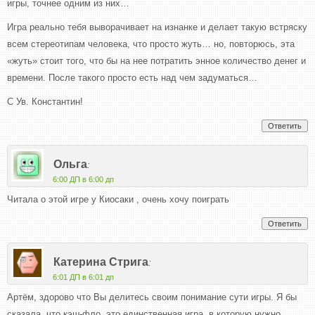
игры, точнее одним из них…
Игра реально тебя выворачивает на изнанке и делает такую встряску
всем стереотипам человека, что просто жуть… но, повторюсь, эта
«жуть» стоит того, что бы на нее потратить энное количество денег и
времени. После такого просто есть над чем задуматься…
С Ув. Константин!
Ответить
Ольга
:
6:00 ДП в 6:00 дп
Читала о этой игре у Киосаки , очень хочу поиграть
Ответить
Катерина Стрига
:
6:01 ДП в 6:01 дп
Артём, здорово что Вы делитесь своим понимание сути игры. Я бы
сказала, что кэш-фло, это единственная игра, в которую нужно