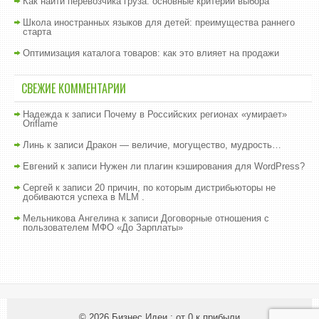
Как найти перевозчика груза: основные критерии выбора
Школа иностранных языков для детей: преимущества раннего
старта
Оптимизация каталога товаров: как это влияет на продажи
СВЕЖИЕ КОММЕНТАРИИ
Надежда
к записи
Почему в Российских регионах «умирает»
Oriflame
Линь
к записи
Дракон — величие, могущество, мудрость…
Евгений
к записи
Нужен ли плагин кэширования для WordPress?
Сергей
к записи
20 причин, по которым дистрибьюторы не
добиваются успеха в MLM .
Мельникова Ангелина
к записи
Договорные отношения с
пользователем МФО «До Зарплаты»
© 2026
Бизнес Идеи : от 0 к прибыли