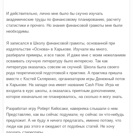
И действительно, лично мне было бы скучно изучать
академические труды по финансовому планированию, расчету
статистики и прочего. Но знания финансовой грамоты мне были
необходимы.
Я записался в Школу финансовой грамоты, основанной при
издательстве «Основа» в Харькове. Изучали мы много,
разбирали примеры, и все такое. И даже мне с моим нежеланием
осваивать скучную литературу было интересно. Так как
литература оказалась совсем не скучной. Школа была своего
рода теоретической подготовкой к практике. А практика пришла
вместе с Костей Скляренко, организатором игры Денежный поток
в Харькове. На западе она имеет название Cash Flow. Игра не
входила в курс школы, а оказалась приятным дополнением,
которое изначально не планировалось, на сколько я могу знать.
Разработал игру Роберт Кийосаки, наверняка слышали о нем.
Представляю, как вы сейчас подумали, ну сейчас он что-нибудь
предложит. А не буду я ничего предлагать, именно потому, что
люди как раз этого и ожидают от подобных статей. Не хочу
плодить стереотипы.