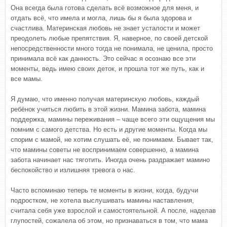
Она всегда была готова сделать всё возможное для меня, и
отдать всё, что имела и могла, лишь бы я была здорова и
счастлива. Материнская любовь не знает усталости и может
преодолеть любые препятствия. Я, наверное, по своей детской
непосредственности много тогда не понимала, не ценила, просто
принимала всё как данность. Это сейчас я осознаю все эти
моменты, ведь имею своих деток, и прошла тот же путь, как и
все мамы.
Я думаю, что именно получая материнскую любовь, каждый
ребёнок учиться любить в этой жизни. Мамина забота, мамина
поддержка, мамины переживания – чаще всего эти ощущения мы
помним с самого детства. Но есть и другие моменты. Когда мы
спорим с мамой, не хотим слушать её, не понимаем. Бывает так,
что мамины советы не воспринимаем совершенно, а мамина
забота начинает нас тяготить. Иногда очень раздражает мамино
беспокойство и излишняя тревога о нас.
Часто вспоминаю теперь те моменты в жизни, когда, будучи
подростком, не хотела выслушивать мамины наставления,
считала себя уже взрослой и самостоятельной. А после, наделав
глупостей, сожалела об этом, но признаваться в том, что мама