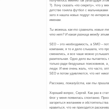
получилось именно так (благодаря этом
?). Хочу сказать «по секрету», что у м
детстве гоняла футбол с мальчишками с
зато я нашла новых подруг по интересам
именам.
Ты можешь как-то сравнить новые те
что нет? И какая разница между эти
SEO – это необходимость, а SMO – пот
компании, я то и дело слышала, что пр
сменились, и все чаше можно услышат
разительная. Одно дело вы пытаетесь п
только ради бездушных поисковиков, а 
люди. И мне очень жаль, что часто, о
SEO и потом удивляются, что нет никог
Расскажи, пожалуйста, как ты пришла
Хороший вопрос, Сергей. Как раз в ста
блог у меня появилась спонтанно. Прос
загореться желанием и обстоятельства 
нравиться, что не приходится раскачива