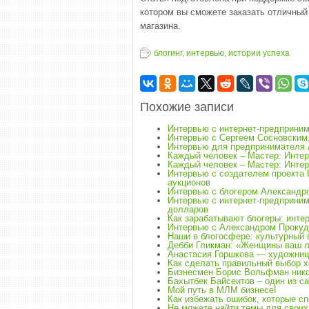
котором вы сможете заказать отличный
магазина.
блогинг
,
интервью
,
истории успеха
Похожие записи
Интервью с интернет-предприни
Интервью с Сергеем Сосновским, 
Интервью для предпринимателя 
Каждый человек – Мастер: Инте
Каждый человек – Мастер: Инте
Интервью с создателем проекта 
аукционов
Интервью с блогером Александ
Интервью с интернет-предприни
долларов
Как зарабатывают блогеры: инте
Интервью с Александром Прокуд
Наши в блогосфере: культурный б
Дебби Гликман: ​​«Женщины ваш 
Анастасия Горшкова — художниц
Как сделать правильный выбор х
Бизнесмен Борис Вольфман никог
Бахытбек Байсеитов – один из с
Мой путь в МЛМ бизнесе!
Как избежать ошибок, которые с
Не можете найти темы для своих 