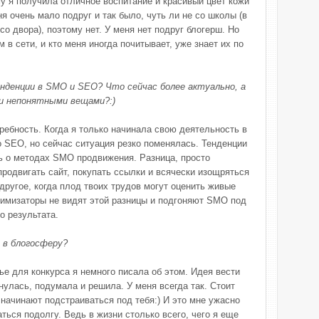
у я получила отличное воспитание и красивый цвет кожи
еня очень мало подруг и так было, чуть ли не со школы (в
о двора), поэтому нет. У меня нет подруг блогерш. Но
 в сети, и кто меня иногда почитывает, уже знает их по
нденции в SMO и SEO? Что сейчас более актуально, а
ми непонятными вещами?:)
ребность. Когда я только начинала свою деятельность в
о SEO, но сейчас ситуация резко поменялась. Тенденции
ь о методах SMO продвижения. Разница, просто
родвигать сайт, покупать ссылки и всячески изощряться
другое, когда плод твоих трудов могут оценить живые
птимизаторы не видят этой разницы и подгоняют SMO под
о результата.
 в блогосферу?
тье для конкурса я немного писала об этом. Идея вести
нулась, подумала и решила. У меня всегда так. Стоит
начинают подстраиваться под тебя:) И это мне ужасно
ться подолгу. Ведь в жизни столько всего, чего я еще