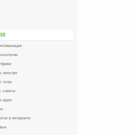
ИКИ
птимизация
ехнологии
убрики
с изнутри
с план
с советы
с-идеи
нг
оток в интернете
вье