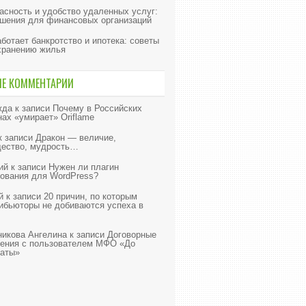
асность и удобство удаленных услуг:
шения для финансовых организаций
аботает банкротство и ипотека: советы
хранению жилья
ИЕ КОММЕНТАРИИ
жда
к записи
Почему в Российских
нах «умирает» Oriflame
к записи
Дракон — величие,
ество, мудрость…
ий
к записи
Нужен ли плагин
ования для WordPress?
й
к записи
20 причин, по которым
ибьюторы не добиваются успеха в
икова Ангелина
к записи
Договорные
ения с пользователем МФО «До
аты»