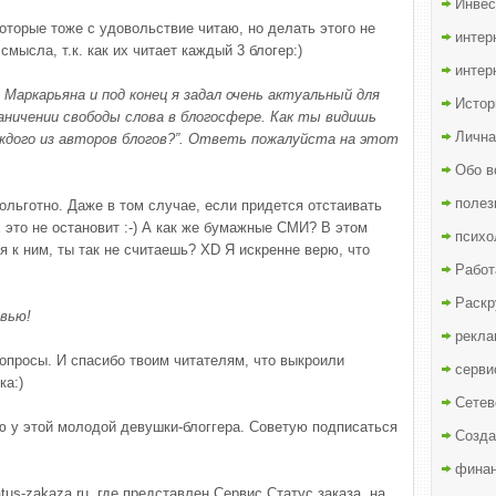
Инвес
которые тоже с удовольствие читаю, но делать этого не
интер
смысла, т.к. как их читает каждый 3 блогер:)
интер
 Маркарьяна и под конец я задал очень актуальный для
Истор
раничении свободы слова в блогосфере. Как ты видишь
Лична
ждого из авторов блогов?”. Ответь пожалуйста на этот
Обо в
полез
ольготно. Даже в том случае, если придется отстаивать
х это не остановит :-) А как же бумажные СМИ? В этом
психо
я к ним, ты так не считаешь? XD Я искренне верю, что
Работ
Раскр
вью!
рекла
опросы. И спасибо твоим читателям, что выкроили
серви
ка:)
Сетев
ю у этой молодой девушки-блоггера. Советую подписаться
Созда
финан
us-zakaza.ru, где представлен Сервис Статус заказа, на