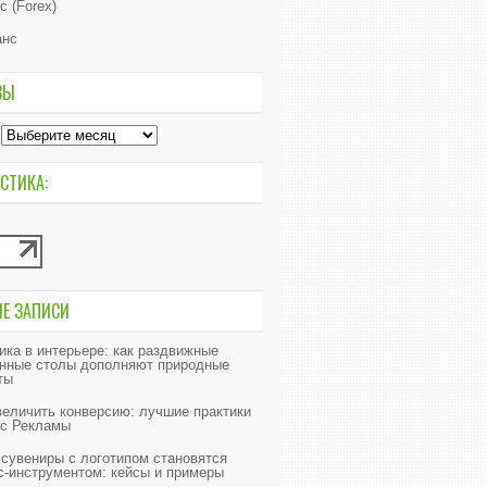
с (Forex)
анс
ВЫ
СТИКА:
ИЕ ЗАПИСИ
ика в интерьере: как раздвижные
нные столы дополняют природные
ты
величить конверсию: лучшие практики
с Рекламы
 сувениры с логотипом становятся
с-инструментом: кейсы и примеры