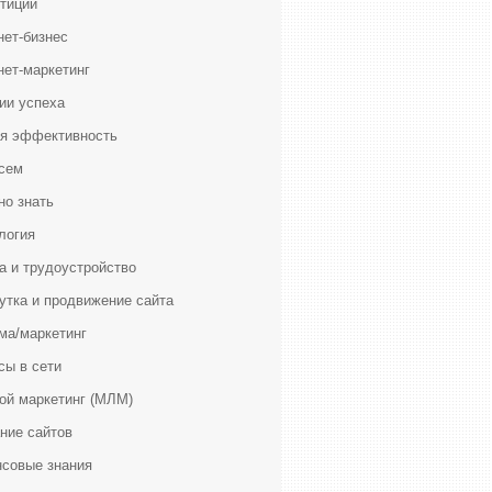
тиции
нет-бизнес
нет-маркетинг
ии успеха
я эффективность
сем
но знать
логия
а и трудоустройство
утка и продвижение сайта
ма/маркетинг
сы в сети
ой маркетинг (МЛМ)
ние сайтов
совые знания