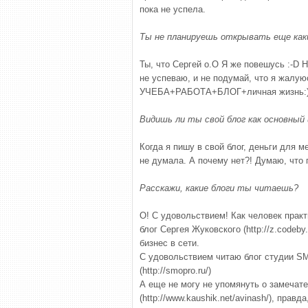
пока не успела.
Ты не планируешь открывать еще ка
Ты, что Сергей о.О Я же повешусь :-D Н
не успеваю, и не подумай, что я жалуюс
УЧЕБА+РАБОТА+БЛОГ+личная жизнь:
Видишь ли ты свой блог как основный
Когда я пишу в свой блог, деньги для 
не думала. А почему нет?! Думаю, что
Расскажи, какие блоги ты читаешь?
О! С удовольствием! Как человек прак
блог Сергея Жуковского (http://z.codeby
бизнес в сети.
С удовольствием читаю блог студии SM
(http://smopro.ru/)
А еще не могу не упомянуть о замечат
(http://www.kaushik.net/avinash/), правд