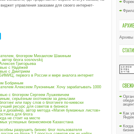
Форек
 виджет управления заказами для своего интернет-
Фрил
АРХИ
Архивы
СТАТИ
мателем, блогером Михаилом Шакиным
автор блога sosnovskij
Алексея Григорьева
рвью с Надёжей
рвью с Дмитрием
БИМИЦ, первого в России и мире аналога интернет
ром Бобриным
СВЕЖ
мателем Алексеем Лукониным: Хочу зарабатывать 1000
рвью с блогером Сергеем Лушкевичем
Орган
иным, серьёзным охотником за деньгами
обеде
логгинг или пару слов о блоггинге по-киевски
акцен
лучший ресурс для советов в бизнесе
а и дизайнер, автор метода «Магия бумажных листов»
Как у
остинга для блога
Яндек
да не стоит на месте
амых успешных бизнесменов Казахстана
Когда
пособны разрушить бизнес блог пользователя
бизне
постов на блоге ? 7 простых советов как их найти