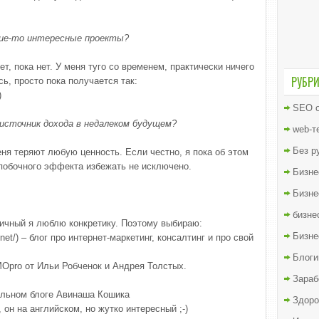
кие-то интересные проекты?
ет, пока нет. У меня туго со временем, практически ничего
РУБР
ь, просто пока получается так:
)
SEO о
 источник дохода в недалеком будущем?
web-т
Без р
меня теряют любую ценность. Если честно, я пока об этом
 побочного эффекта избежать не исключено.
Бизне
Бизне
бизне
тичный я люблю конкретику. Поэтому выбираю:
Бизне
.net/) – блог про интернет-маркетинг, консалтинг и про свой
Блоги
Opro от Ильи Робченок и Андрея Толстых.
Зараб
ельном блоге Авинаша Кошика
Здоро
а, он на английском, но жутко интересный ;-)