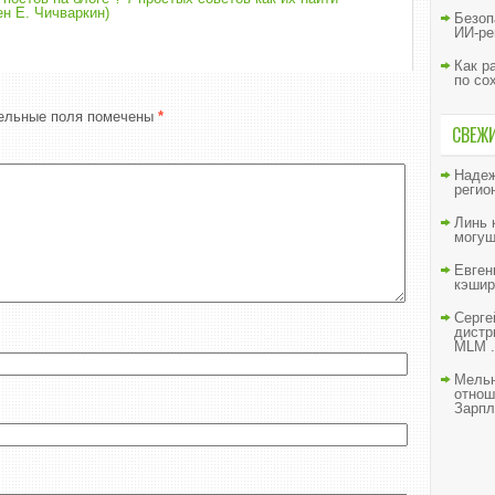
н Е. Чичваркин)
Безоп
ИИ-ре
Как р
по со
ельные поля помечены
*
СВЕЖ
Наде
регио
Линь
могущ
Евген
кэшир
Серге
дистр
MLM .
Мельн
отнош
Зарпл