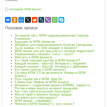
интервью
,
МЛМ бизнес
Похожие записи
За чашкой чая с МЛМ предпринимателем Сергеем
Клюкиным
Будущее за МЛМ бизнесом
Интервью для предпринимателя Алексея Григорьева
Ты не знаешь что тебя ожидает в бизнесе?
МЛМ бизнес или как преуспеть в сетевом маркетинге?
Размышления о бизнесе: Сеть? – сеть!!!
Мой путь в МЛМ бизнесе!
Кто такой хороший партнер в МЛМ бизнесе?!
Каждый человек – Мастер: Интервью с Надёжей
Каждый человек – Мастер: Интервью с Дмитрием
Кто такой спонсор в МЛМ бизнесе?
Система МЛМ 2.0 на автопилоте: Формула МЛМ
бизнеса
Роль лидерства в МЛМ. Урок #4.
5 Известных Мифов об МЛМ бизнесе
Интервью с создателем проекта БИМИЦ, первого в
России и мире аналога интернет аукционов
Как стать притягательным спонсором?
Моя история в бизнесе прямых продаж
Что важно для собеседника?
МЛМ бизнес – пирамида?
Новичок в МЛМ бизнесе? С чего начать?